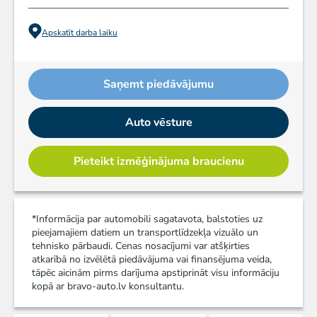
Apskatīt darba laiku
Saņemt piedāvājumu
Auto vēsture
Pieteikt izmēģinājuma braucienu
*Informācija par automobili sagatavota, balstoties uz
pieejamajiem datiem un transportlīdzekļa vizuālo un
tehnisko pārbaudi. Cenas nosacījumi var atšķirties
atkarībā no izvēlētā piedāvājuma vai finansējuma veida,
tāpēc aicinām pirms darījuma apstiprināt visu informāciju
kopā ar bravo-auto.lv konsultantu.