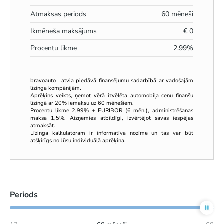
Atmaksas periods
60
mēneši
Ikmēneša maksājums
€
0
Procentu likme
2.99
%
bravoauto Latvia piedāvā finansējumu sadarbībā ar vadošajām
līzinga kompānijām.
Aprēķins veikts, ņemot vērā izvēlēta automobiļa cenu finanšu
līzingā ar 20% iemaksu uz 60 mēnešiem.
Procentu likme 2,99% + EURIBOR (6 mēn.), administrēšanas
maksa 1,5%. Aizņemies atbildīgi, izvērtējot savas iespējas
atmaksāt.
Līzinga kalkulatoram ir informatīva nozīme un tas var būt
atšķirīgs no Jūsu individuālā aprēķina.
Periods