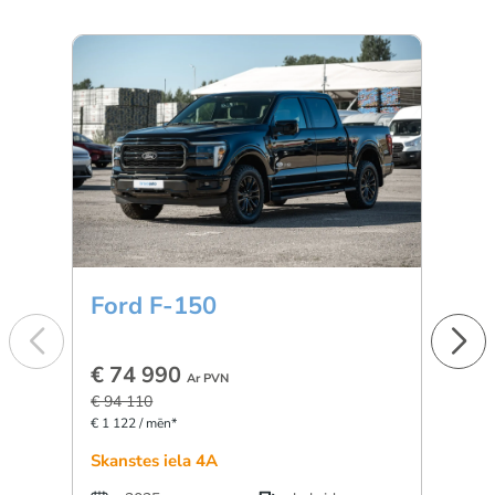
Ford F-150
BM
€ 74 990
€ 5
Ar PVN
€ 94 110
€ 896 
€ 1 122 / mēn*
Skanstes iela 4A
Dārzc