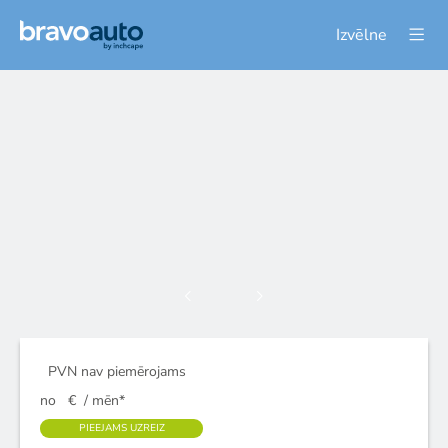
Izvēlne
PVN nav piemērojams
no
€
/ mēn*
PIEEJAMS UZREIZ