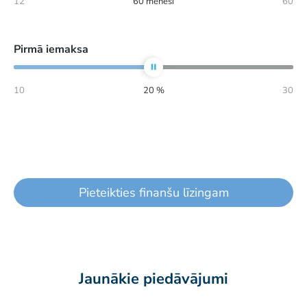
12
60
mēneši
60
Pirmā iemaksa
10
20
%
30
Pieteikties finanšu līzingam
Jaunākie piedāvājumi