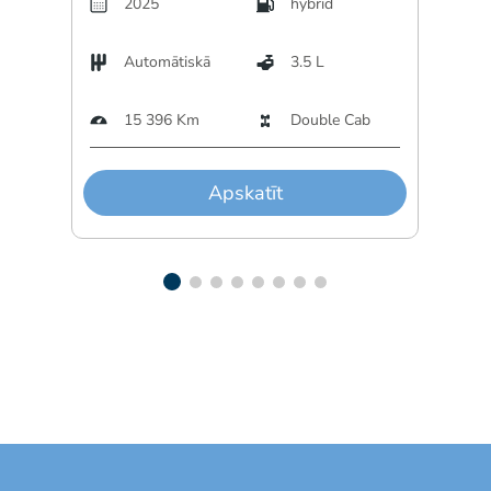
2025
hybrid
Automātiskā
3.5 L
A
15 396 Km
Double Cab
3
Apskatīt