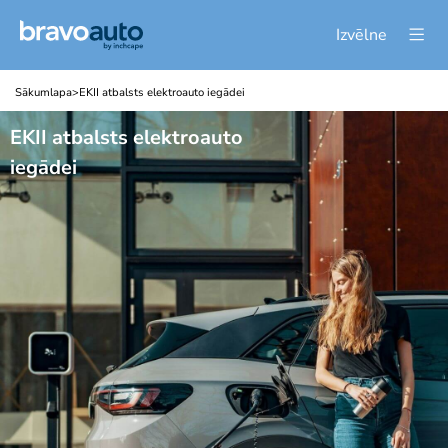
Izvēlne
Sākumlapa
>
EKII atbalsts elektroauto iegādei
EKII atbalsts elektroauto
iegādei