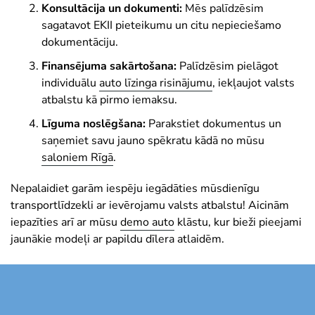
Konsultācija un dokumenti:
Mēs palīdzēsim
sagatavot EKII pieteikumu un citu nepieciešamo
dokumentāciju.
Finansējuma sakārtošana:
Palīdzēsim pielāgot
individuālu
auto līzinga risinājumu
, iekļaujot valsts
atbalstu kā pirmo iemaksu.
Līguma noslēgšana:
Parakstiet dokumentus un
saņemiet savu jauno spēkratu kādā no mūsu
saloniem Rīgā
.
Nepalaidiet garām iespēju iegādāties mūsdienīgu
transportlīdzekli ar ievērojamu valsts atbalstu! Aicinām
iepazīties arī ar mūsu
demo auto
klāstu, kur bieži pieejami
jaunākie modeļi ar papildu dīlera atlaidēm.