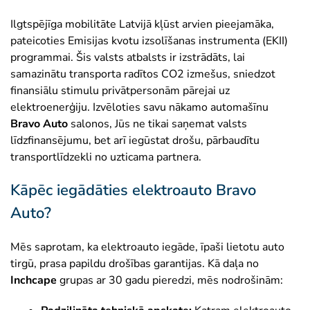
reģistrētu dzīvesvietu Latvijā.
Auto ar 7 sēdvietām:
Ilgtspējīga mobilitāte Latvijā kļūst arvien pieejamāka,
✓
Latvijas Goda ģimenes apliecības
TEHNISKĀS PRASĪBAS
Jauns elektromobilis, ūdeņraža auto vai Plug-in
pateicoties Emisijas kvotu izsolīšanas instrumenta (EKII)
turētāji -
Pieejams paaugstināts
hibrīds -
9 000 €
programmai. Šis valsts atbalsts ir izstrādāts, lai
Minimālais nobraukums ar vienu uzlādi ir 150
atbalsts līdz 9 000 €, kā arī papildu 1
Lietots elektromobilis vai ūdeņraža auto -
6 750 €
samazinātu transporta radītos CO2 izmešus, sniedzot
km, obligāta KASKO apdrošināšana un derīga
000 € par katru bērnu, sākot ar ceturto.
finansiālu stimulu privātpersonām pārejai uz
tehniskā apskate.
Ģimenēm ar četriem un vairāk bērniem par katru
elektroenerģiju. Izvēloties savu nākamo automašīnu
nākamo bērnu tiek piešķirta papildu piemaksa
✕
Atbalstu nevar saņemt
+1
Bravo Auto
salonos, Jūs ne tikai saņemat valsts
000 €
apmērā.
līdzfinansējumu, bet arī iegūstat drošu, pārbaudītu
Programmas nosacījumi paredz, ka atbalstu
transportlīdzekli no uzticama partnera.
var saņemt tikai tie pretendenti, kuriem nav
neizpildītu saistību pret valsti vai citām
Papildus bonuss un utilizācija
Kāpēc iegādāties elektroauto Bravo
pusēm.
Papildu atbalstu
2 000 €
apmērā var saņemt,
Auto?
utilizējot esošo iekšdedzes dzinēja automobili vai
✕
Nodokļu parādi virs 150 € -
VID
nododot to bez atlīdzības Ukrainas bruņotajiem
uzskaitīti neapmaksāti nodokļu parādi,
Mēs saprotam, ka elektroauto iegāde, īpaši lietotu auto
spēkiem.
izņemot gadījumus, kad ir apstiprināts
tirgū, prasa papildu drošības garantijas. Kā daļa no
Lai saņemtu šo bonusu, transportlīdzeklim jābūt
samaksas grafiks.
Inchcape
grupas ar 30 gadu pieredzi, mēs nodrošinām:
īpašumā vismaz 3 mēnešus, kā arī pēdējā gada
✕
Maksātnespējas process -
Uzsākta
laikā jābūt nobrauktiem ne mazāk kā 5 000 km.