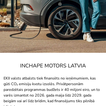
INCHAPE MOTORS LATVIA
EKII valsts atbalsts tiek finansēts no ieņēmumiem, kas
gūti CO₂ emisiju kvotu izsolēs. Privātpersonām
paredzētais programmas budžets ir 40 miljoni eiro, un to
varēs izmantot no 2026. gada maija līdz 2029. gada
beigām vai arī līdz brīdim, kad finansējums tiks pilnībā