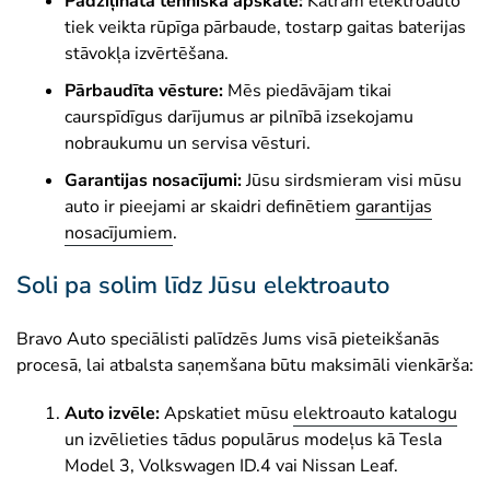
Padziļināta tehniskā apskate:
Katram elektroauto
fiziskās personas maksātnespēja vai
tiek veikta rūpīga pārbaude, tostarp gaitas baterijas
tiesiskās aizsardzības procedūra.
stāvokļa izvērtēšana.
✕
Uzturlīdzekļu parādi -
Neizpildītas
Pārbaudīta vēsture:
Mēs piedāvājam tikai
finansiālas saistības pret bērniem vai
caurspīdīgus darījumus ar pilnībā izsekojamu
citiem apgādājamiem.
nobraukumu un servisa vēsturi.
Garantijas nosacījumi:
Jūsu sirdsmieram visi mūsu
✕
Finanšu un korupcijas noziegumi -
auto ir pieejami ar skaidri definētiem
garantijas
Persona sodīta par krāpšanu, nodokļu
nosacījumiem
nemaksāšanu, korupciju vai naudas
.
atmazgāšanu, un sodāmība nav dzēsta.
Soli pa solim līdz Jūsu elektroauto
✕
Starptautiskās sankcijas -
Personas,
kurām piemēroti ES, ANO vai citi
Bravo Auto speciālisti palīdzēs Jums visā pieteikšanās
starptautiski ierobežojumi.
procesā, lai atbalsta saņemšana būtu maksimāli vienkārša:
Auto izvēle:
Apskatiet mūsu
elektroauto katalogu
un izvēlieties tādus populārus modeļus kā Tesla
Model 3, Volkswagen ID.4 vai Nissan Leaf.