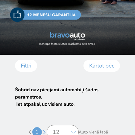
Filtri
Kārtot pēc
Šobrīd nav pieejami automobiļi šādos
parametros.
Iet atpakaļ uz visiem auto
.
1
Auto vienā lapā