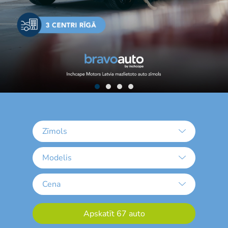
Zīmols
Modelis
Cena
Apskatīt 67 auto