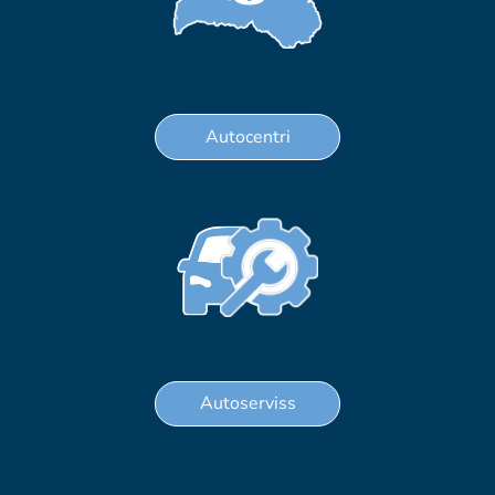
Autocentri
Autoserviss