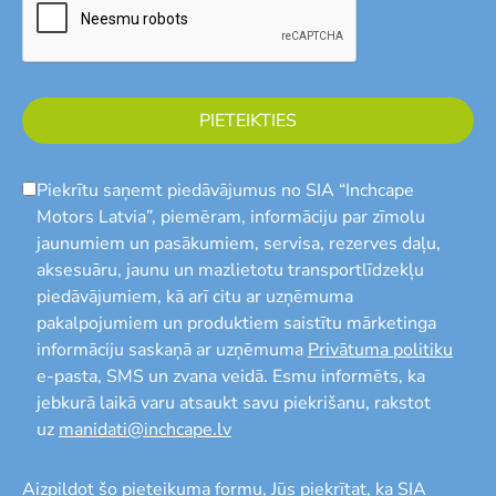
PIETEIKTIES
Piekrītu saņemt piedāvājumus no SIA “Inchcape
Motors Latvia”, piemēram, informāciju par zīmolu
jaunumiem un pasākumiem, servisa, rezerves daļu,
aksesuāru, jaunu un mazlietotu transportlīdzekļu
piedāvājumiem, kā arī citu ar uzņēmuma
pakalpojumiem un produktiem saistītu mārketinga
informāciju saskaņā ar uzņēmuma
Privātuma politiku
e-pasta, SMS un zvana veidā. Esmu informēts, ka
jebkurā laikā varu atsaukt savu piekrišanu, rakstot
uz
manidati@inchcape.lv
Aizpildot šo pieteikuma formu, Jūs piekrītat, ka SIA