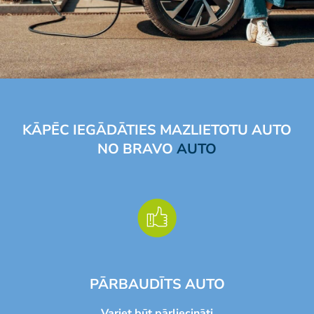
KĀPĒC IEGĀDĀTIES MAZLIETOTU AUTO
NO BRAVO
AUTO
PĀRBAUDĪTS AUTO
Variet būt pārliecināti