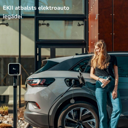
EKII atbalsts elektroauto
iegādei