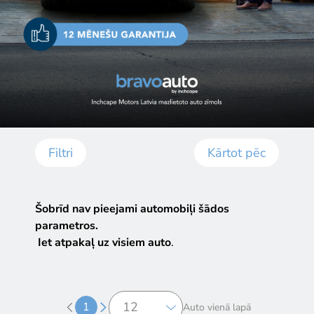
Filtri
Kārtot pēc
Šobrīd nav pieejami automobiļi šādos
parametros.
Iet atpakaļ uz visiem auto
.
1
Auto vienā lapā