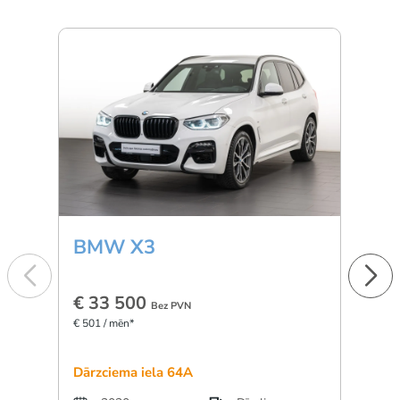
BMW X3
Min
€ 33 500
€ 1
Bez PVN
€ 501 / mēn*
€ 277 
Dārzciema iela 64A
Dārzc