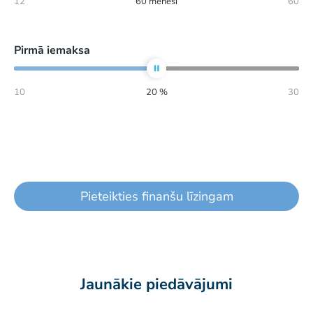
12
60
mēneši
60
Pirmā iemaksa
10
20
%
30
Pieteikties finanšu līzingam
Jaunākie piedāvājumi