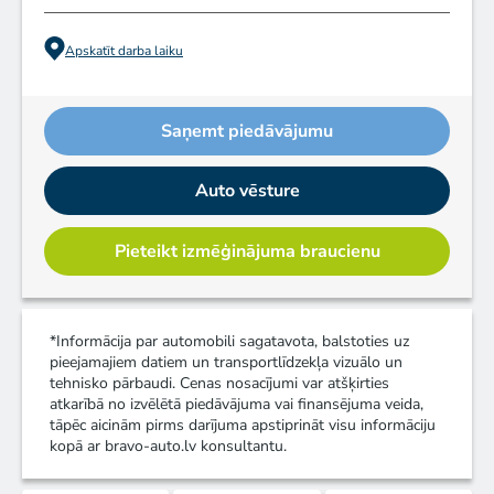
Apskatīt darba laiku
Saņemt piedāvājumu
Auto vēsture
Pieteikt izmēģinājuma braucienu
*Informācija par automobili sagatavota, balstoties uz
pieejamajiem datiem un transportlīdzekļa vizuālo un
tehnisko pārbaudi. Cenas nosacījumi var atšķirties
atkarībā no izvēlētā piedāvājuma vai finansējuma veida,
tāpēc aicinām pirms darījuma apstiprināt visu informāciju
kopā ar bravo-auto.lv konsultantu.