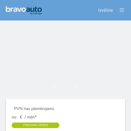
Izvēlne
PVN nav piemērojams
no
€
/ mēn*
PIEEJAMS UZREIZ