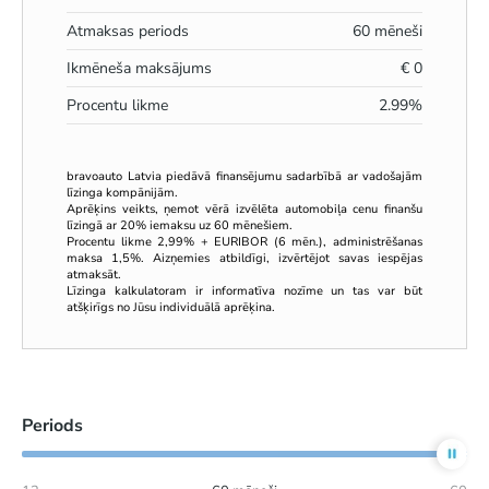
Atmaksas periods
60
mēneši
Ikmēneša maksājums
€
0
Procentu likme
2.99
%
bravoauto Latvia piedāvā finansējumu sadarbībā ar vadošajām
līzinga kompānijām.
Aprēķins veikts, ņemot vērā izvēlēta automobiļa cenu finanšu
līzingā ar 20% iemaksu uz 60 mēnešiem.
Procentu likme 2,99% + EURIBOR (6 mēn.), administrēšanas
maksa 1,5%. Aizņemies atbildīgi, izvērtējot savas iespējas
atmaksāt.
Līzinga kalkulatoram ir informatīva nozīme un tas var būt
atšķirīgs no Jūsu individuālā aprēķina.
Periods