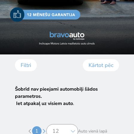
Filtri
Kārtot pēc
Šobrīd nav pieejami automobiļi šādos
parametros.
Iet atpakaļ uz visiem auto
.
1
Auto vienā lapā