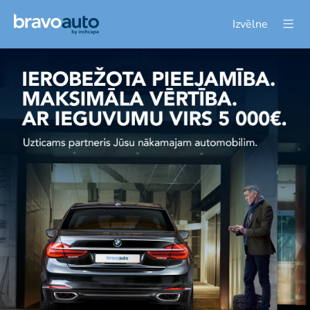
Izvēlne