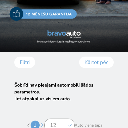
Filtri
Kārtot pēc
Šobrīd nav pieejami automobiļi šādos
parametros.
Iet atpakaļ uz visiem auto
.
1
Auto vienā lapā