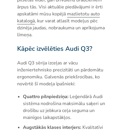
ārpus tās. Visi aktuālie piedāvājumi ir ērti
apskatāmi mūsu kopējā
mazlietotu auto
katalogā
, kur varat atlasīt modeļus pēc
dzinēja jaudas, nobraukuma un aprīkojuma
līmeņa.
Kāpēc izvēlēties Audi Q3?
Audi Q3 sērija izceļas ar vācu
inženiertehnisko precizitāti un pārdomātu
ergonomiku. Galvenās priekšrocības, ko
novērtē šī modeļa īpašnieki:
Quattro pilnpiedziņa:
Leģendārā Audi
sistēma nodrošina maksimālu saķeri un
drošību uz jebkura ceļa seguma un
mainīgos laikapstākļos.
Augstākās klases interjers:
Kvalitatīvi