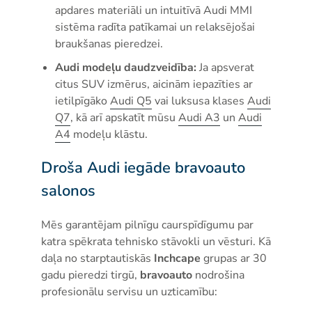
apdares materiāli un intuitīvā Audi MMI
sistēma radīta patīkamai un relaksējošai
braukšanas pieredzei.
Audi modeļu daudzveidība:
Ja apsverat
citus SUV izmērus, aicinām iepazīties ar
ietilpīgāko
Audi Q5
vai luksusa klases
Audi
Q7
, kā arī apskatīt mūsu
Audi A3
un
Audi
A4
modeļu klāstu.
Droša Audi iegāde bravoauto
salonos
Mēs garantējam pilnīgu caurspīdīgumu par
katra spēkrata tehnisko stāvokli un vēsturi. Kā
daļa no starptautiskās
Inchcape
grupas ar 30
gadu pieredzi tirgū,
bravoauto
nodrošina
profesionālu servisu un uzticamību: