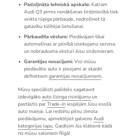
Padziļināta tehniskā apskate:
Katram
Audi Q3 pirms nonākšanas tirdzniecībā tiek
veikta rūpīga pārbaude, nodrošinot tā
gatavību tūlītējai lietošanai.
Pārbaudīta vēsture:
Piedāvājam tikai
automašīnas ar pilnībā izsekojamu servisa
un nobraukuma vēsturi Jūsu sirdsmieram.
Garantijas nosacījumi:
Visi mūsu
piedāvātie auto ir pieejami ar skaidri
definētiem
garantijas nosacījumiem
.
Mūsu speciālisti palīdzēs sagatavot
izdevīgāko
auto līzinga risinājumu
un
pastāstīs par
Trade-in
iespējām Jūsu esošā
auto maiņai. Lai redzētu pilnu zīmola
piedāvājumu, apmeklējiet galveno
Audi
kategorijas lapu
. Gaidīsim Jūs klātienē kādā
no mūsu
saloniem Rīgā
!