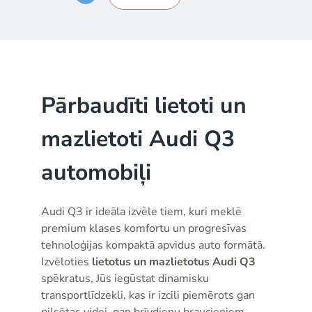
Pārbaudīti lietoti un
mazlietoti Audi Q3
automobiļi
Audi Q3 ir ideāla izvēle tiem, kuri meklē
premium klases komfortu un progresīvas
tehnoloģijas kompaktā apvidus auto formātā.
Izvēloties
lietotus un mazlietotus Audi Q3
spēkratus, Jūs iegūstat dinamisku
transportlīdzekli, kas ir izcili piemērots gan
pilsētas videi, gan brīvdienu braucieniem