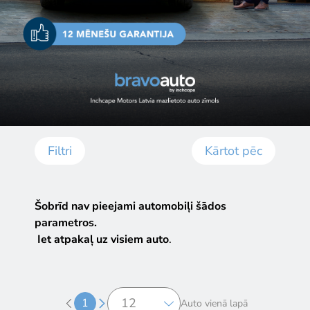
Filtri
Kārtot pēc
Šobrīd nav pieejami automobiļi šādos
parametros.
Iet atpakaļ uz visiem auto
.
1
Auto vienā lapā