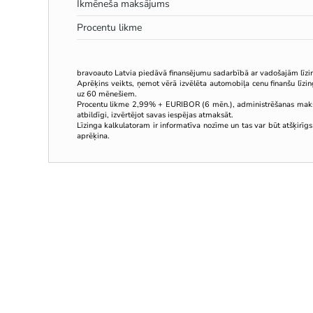
Ikmēneša maksājums
Procentu likme
bravoauto Latvia piedāvā finansējumu sadarbībā ar vadošajām līz
Aprēķins veikts, ņemot vērā izvēlēta automobiļa cenu finanšu līz
uz 60 mēnešiem.
Procentu likme 2,99% + EURIBOR (6 mēn.), administrēšanas mak
atbildīgi, izvērtējot savas iespējas atmaksāt.
Līzinga kalkulatoram ir informatīva nozīme un tas var būt atšķirīgs
aprēķina.