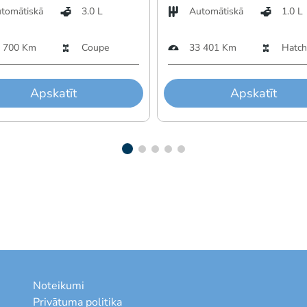
tomātiskā
3.0 L
Automātiskā
1.0 L
 700 Km
Coupe
33 401 Km
Hatch
Apskatīt
Apskatīt
Noteikumi
Privātuma politika