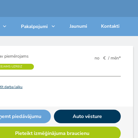
Jaunumi
Kontakti
Pakalpojumi
v piemērojams
no
€
/ mēn*
EEJAMS UZREIZ
īt darba laiku
ņemt piedāvājumu
Auto vēsture
Pieteikt izmēģinājuma braucienu