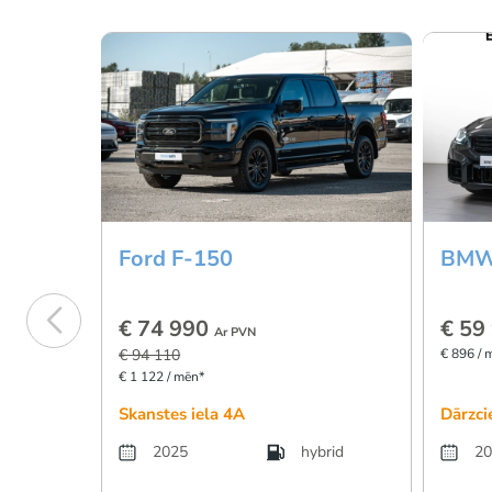
Ford F-150
BMW
€ 74 990
€ 59
Ar PVN
€ 94 110
€ 896 / 
€ 1 122 / mēn*
Skanstes iela 4A
Dārzci
2025
hybrid
20