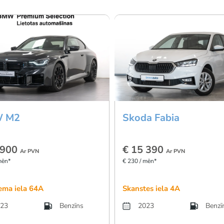
 M2
Skoda Fabia
 900
€ 15 390
Ar PVN
Ar PVN
mēn*
€ 230 / mēn*
ema iela 64A
Skanstes iela 4A
23
Benzīns
2023
Benzī