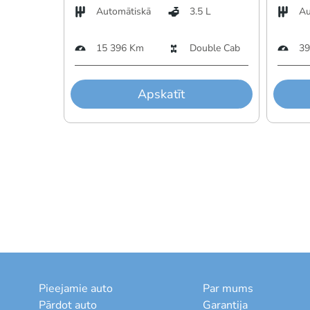
Automātiskā
3.5 L
Au
15 396 Km
Double Cab
39
Apskatīt
Pieejamie auto
Par mums
Pārdot auto
Garantija