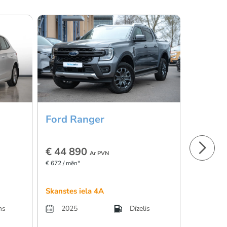
Ford Ranger
Ford R
€ 44 890
€ 44 8
Ar PVN
€ 672 / mēn*
€ 672 / mēn
Skanstes iela 4A
Skanstes 
ns
2025
Dīzelis
2023