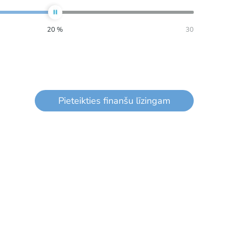
20
%
30
Pieteikties finanšu līzingam