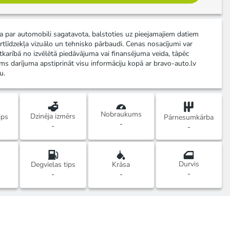
ja par automobili sagatavota, balstoties uz pieejamajiem datiem
rtlīdzekļa vizuālo un tehnisko pārbaudi. Cenas nosacījumi var
atkarībā no izvēlētā piedāvājuma vai finansējuma veida, tāpēc
ms darījuma apstiprināt visu informāciju kopā ar bravo-auto.lv
u.
Nobraukums
Dzinēja izmērs
ips
Pārnesumkārba
-
-
-
Durvis
Degvielas tips
Krāsa
-
-
-