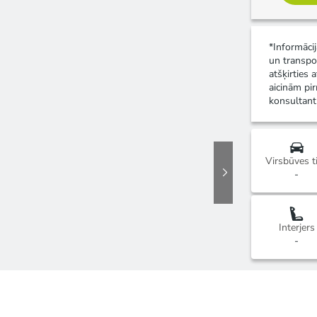
*Informāci
un transpo
atšķirties 
aicinām pir
konsultant
Virsbūves t
-
Interjers
-