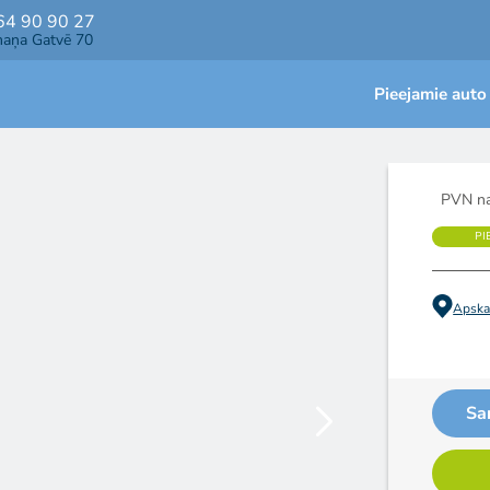
64 90 90 27
maņa Gatvē 70
Pieejamie auto
PVN na
PI
Apskat
Sa