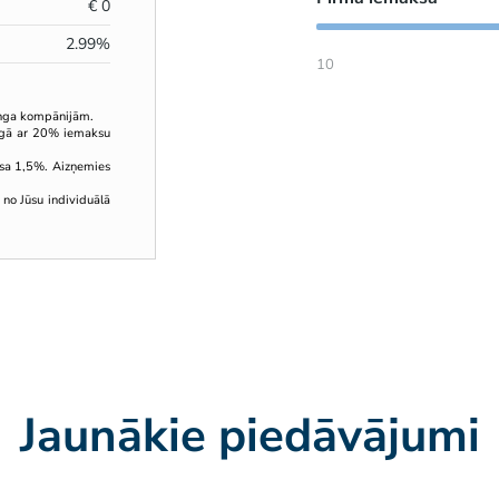
€
0
2.99
%
10
inga kompānijām.
ingā ar 20% iemaksu
sa 1,5%. Aizņemies
 no Jūsu individuālā
Jaunākie piedāvājumi