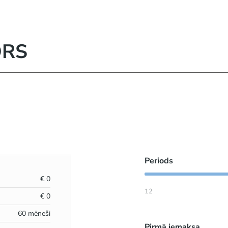
ORS
Periods
€
0
12
€
0
60
mēneši
Pirmā iemaksa