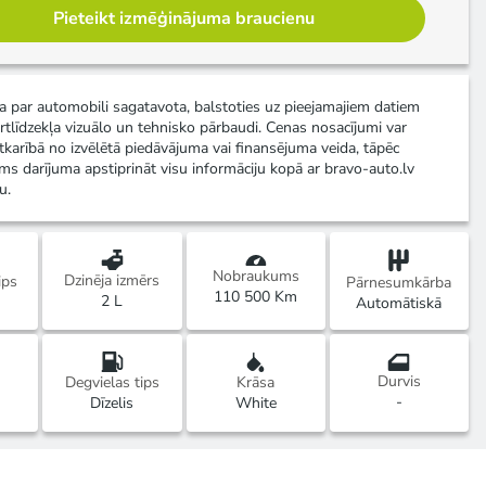
Pieteikt izmēģinājuma braucienu
ja par automobili sagatavota, balstoties uz pieejamajiem datiem
rtlīdzekļa vizuālo un tehnisko pārbaudi. Cenas nosacījumi var
atkarībā no izvēlētā piedāvājuma vai finansējuma veida, tāpēc
ms darījuma apstiprināt visu informāciju kopā ar bravo-auto.lv
u.
Nobraukums
Dzinēja izmērs
ips
Pārnesumkārba
110 500 Km
2 L
Automātiskā
Durvis
Degvielas tips
Krāsa
-
Dīzelis
White