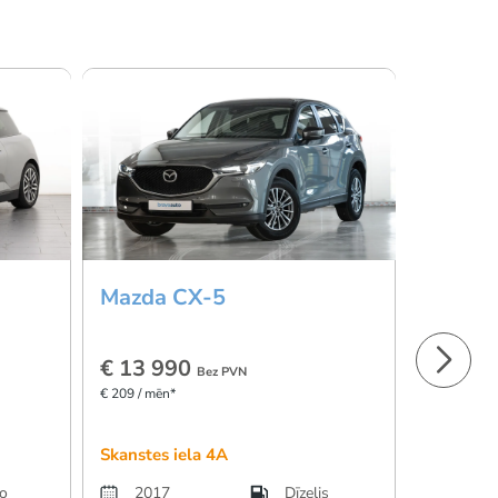
Mazda CX-5
Ford K
€ 13 990
€ 18 4
Bez PVN
€ 209 / mēn*
€ 277 / mēn
Skanstes iela 4A
Skanstes 
ro
2017
Dīzelis
2021