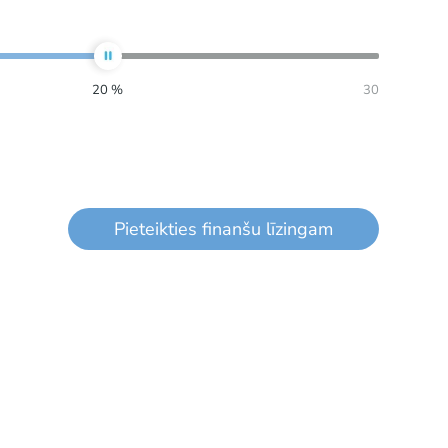
20
%
30
Pieteikties finanšu līzingam