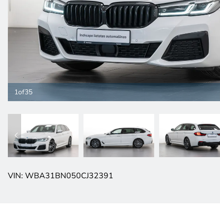
1
of
35
VIN: WBA31BN050CJ32391