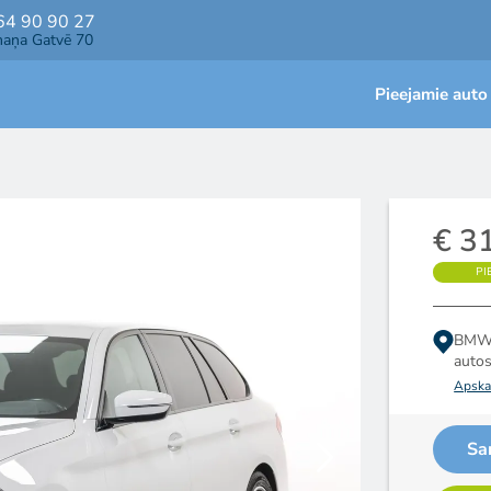
64 90 90 27
maņa Gatvē 70
Pieejamie auto
€ 3
PI
BMW 
auto
Apskat
Sa