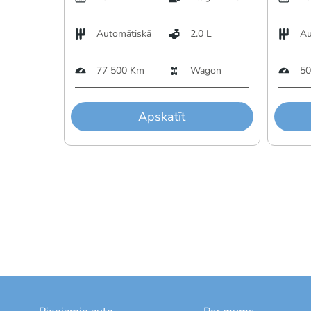
Automātiskā
2.0 L
Au
77 500 Km
Wagon
50
Apskatīt