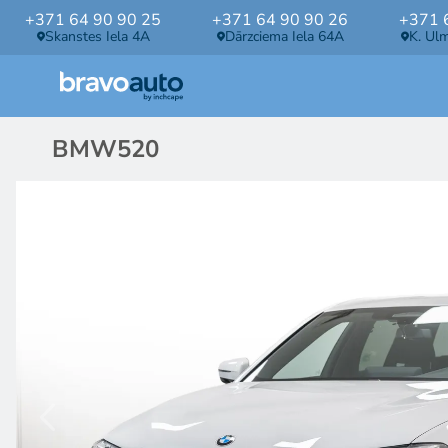
+371 64 90 90 25
+371 64 90 90 26
+371 
Skanstes Iela 4A
Dārzciema Iela 64A
K. Ul
BMW
520