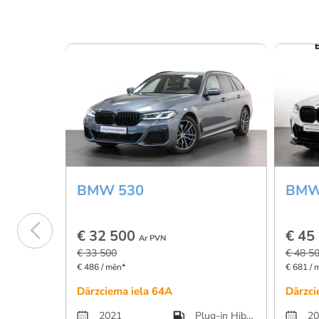
BMW 530
BMW
€ 32 500
€ 45
Ar PVN
€ 33 500
€ 48 5
€ 486 / mēn*
€ 681 / 
Dārzciema iela 64A
Dārzci
2021
Plug-in Hibrīds
20