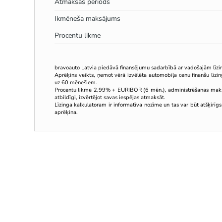
Atmaksas periods
Ikmēneša maksājums
Procentu likme
bravoauto Latvia piedāvā finansējumu sadarbībā ar vadošajām līz
Aprēķins veikts, ņemot vērā izvēlēta automobiļa cenu finanšu līz
uz 60 mēnešiem.
Procentu likme 2,99% + EURIBOR (6 mēn.), administrēšanas mak
atbildīgi, izvērtējot savas iespējas atmaksāt.
Līzinga kalkulatoram ir informatīva nozīme un tas var būt atšķirīgs
aprēķina.