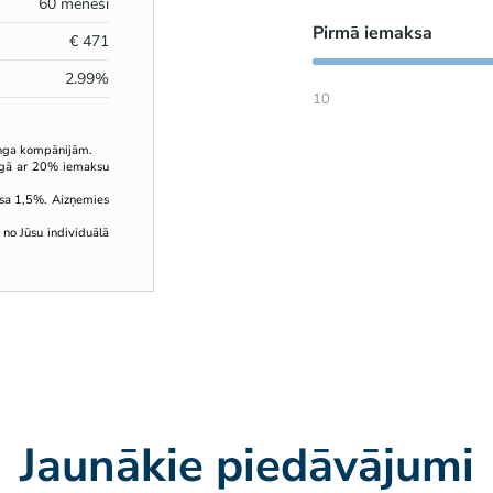
60
mēneši
Pirmā iemaksa
€
471
2.99
%
10
inga kompānijām.
ingā ar 20% iemaksu
sa 1,5%. Aizņemies
 no Jūsu individuālā
Jaunākie piedāvājumi