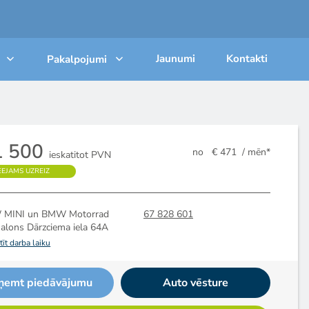
Jaunumi
Kontakti
Pakalpojumi
1 500
no
€ 471
/ mēn*
ieskatitot PVN
EEJAMS UZREIZ
MINI un BMW Motorrad
67 828 601
salons
Dārzciema iela 64A
īt darba laiku
ņemt piedāvājumu
Auto vēsture