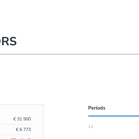
ORS
Periods
€
31 500
12
€
6 773