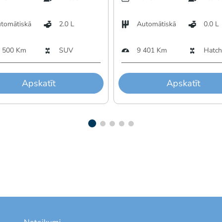
tomātiskā
2.0 L
Automātiskā
0.0 L
 500 Km
SUV
9 401 Km
Hatch
Apskatīt
Apskatīt