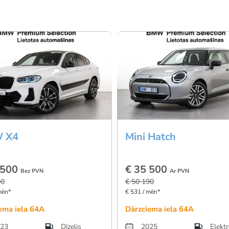
 X4
Mini Hatch
 500
€ 35 500
Bez PVN
Ar PVN
00
€ 50 190
mēn*
€ 531 / mēn*
ema iela 64A
Dārzciema iela 64A
23
Dīzelis
2025
Elekt