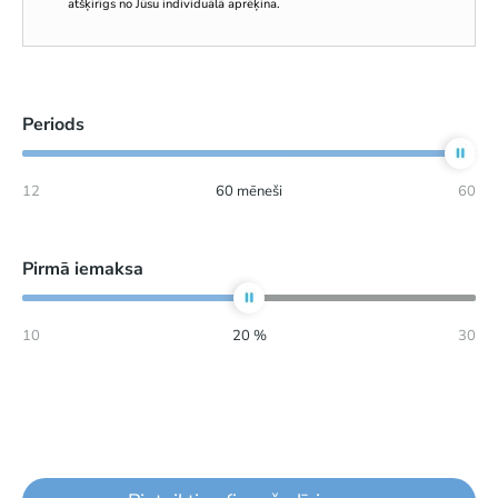
atšķirīgs no Jūsu individuālā aprēķina.
Periods
12
60
mēneši
60
Pirmā iemaksa
10
20
%
30