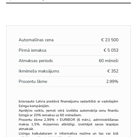
Automašīnas cena
€
23 500
Pirmā iemaksa
€
5 053
Atmaksas periods
60
mēneši
Ikmēneša maksājums
€
352
Procentu likme
2.99
%
bravoauto Latvia piedāvā finansējumu sadarbībā ar vadošajām
līzinga kompānijām.
Aprēķins veikts, ņemot vērā izvēlēta automobiļa cenu finanšu
līzingā ar 20% iemaksu uz 60 mēnešiem.
Procentu likme 2,99% + EURIBOR (6 mēn.), administrēšanas
maksa 1,5%. Aizņemies atbildīgi, izvērtējot savas iespējas
atmaksāt.
Līzinga kalkulatoram ir informatīva nozīme un tas var būt