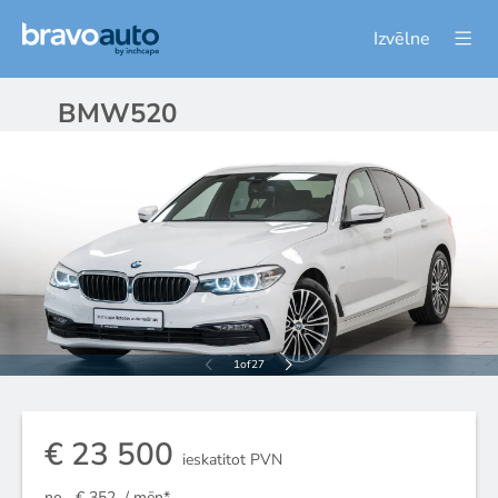
Izvēlne
BMW
520
1
of
27
€ 23 500
ieskatitot PVN
no
€ 352
/ mēn*