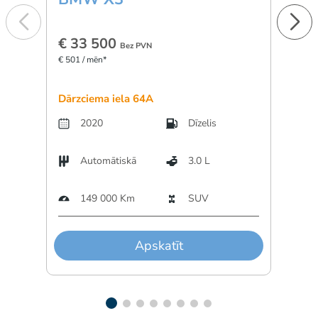
€ 33 500
€ 1
Bez PVN
€ 501 / mēn*
€ 277 
Dārzciema iela 64A
Dārzc
2020
Dīzelis
Automātiskā
3.0 L
A
149 000 Km
SUV
Apskatīt