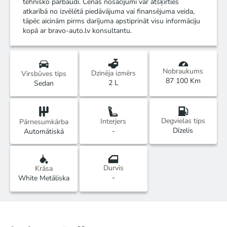
tehnisko pārbaudi. Cenas nosacījumi var atšķirties
atkarībā no izvēlētā piedāvājuma vai finansējuma veida,
tāpēc aicinām pirms darījuma apstiprināt visu informāciju
kopā ar bravo-auto.lv konsultantu.
Nobraukums
Dzinēja izmērs
Virsbūves tips
87 100 Km
2 L
Sedan
Degvielas tips
Interjers
Pārnesumkārba
Dīzelis
-
Automātiskā
Durvis
Krāsa
-
White Metāliska