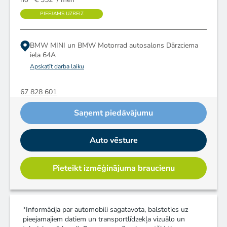
PIEEJAMS UZREIZ
BMW MINI un BMW Motorrad autosalons
Dārzciema
iela 64A
Apskatīt darba laiku
67 828 601
Saņemt piedāvājumu
Auto vēsture
Pieteikt izmēģinājuma braucienu
*Informācija par automobili sagatavota, balstoties uz
pieejamajiem datiem un transportlīdzekļa vizuālo un