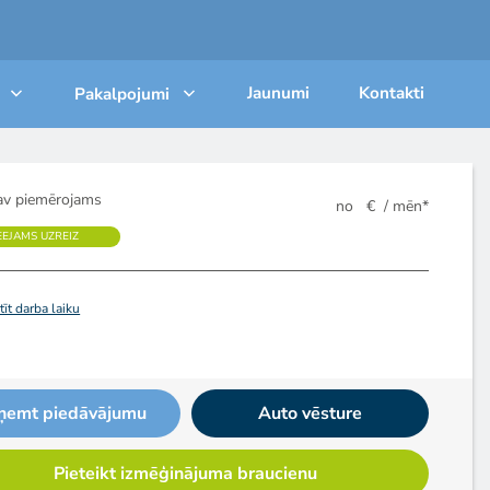
Jaunumi
Kontakti
Pakalpojumi
v piemērojams
no
€
/ mēn*
EEJAMS UZREIZ
īt darba laiku
ņemt piedāvājumu
Auto vēsture
Pieteikt izmēģinājuma braucienu