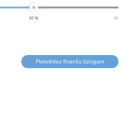
20
%
30
Pieteikties finanšu līzingam