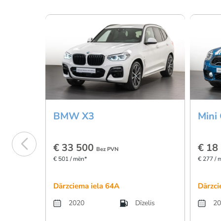
BMW X3
Mini
€ 33 500
€ 18
Bez PVN
€ 501 / mēn*
€ 277 / 
Dārzciema iela 64A
Dārzci
2020
Dīzelis
20