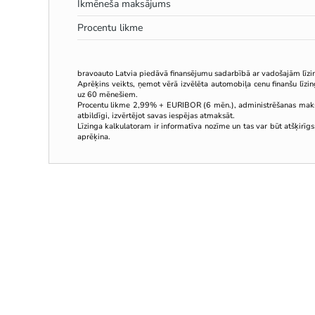
Ikmēneša maksājums
Procentu likme
bravoauto Latvia piedāvā finansējumu sadarbībā ar vadošajām līz
Aprēķins veikts, ņemot vērā izvēlēta automobiļa cenu finanšu līz
uz 60 mēnešiem.
Procentu likme 2,99% + EURIBOR (6 mēn.), administrēšanas mak
atbildīgi, izvērtējot savas iespējas atmaksāt.
Līzinga kalkulatoram ir informatīva nozīme un tas var būt atšķirīgs
aprēķina.