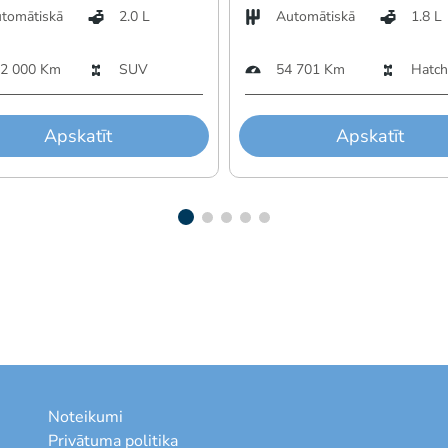
tomātiskā
2.0 L
Automātiskā
1.8 L
2 000 Km
SUV
54 701 Km
Hatch
Apskatīt
Apskatīt
Noteikumi
Privātuma politika