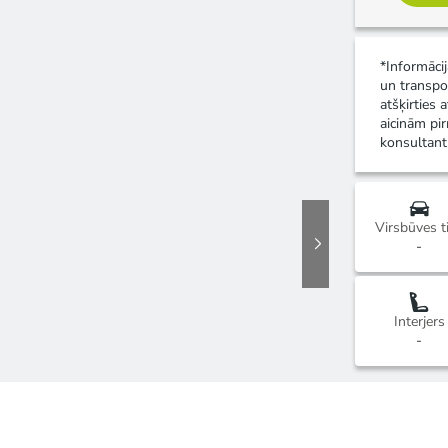
*Informāci
un transpo
atšķirties 
aicinām pir
konsultant
Virsbūves t
-
Interjers
-