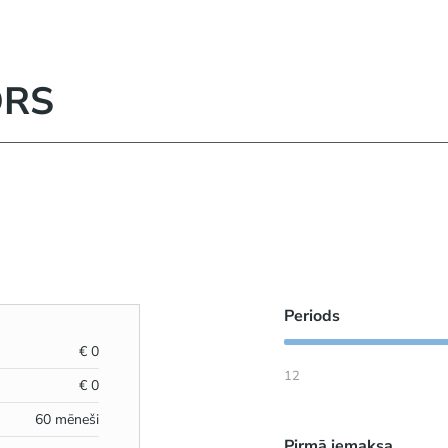
ORS
Periods
€
0
12
€
0
60
mēneši
Pirmā iemaksa