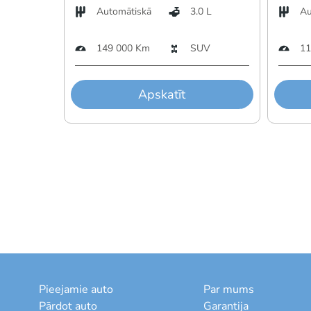
Automātiskā
3.0 L
Au
149 000 Km
SUV
11
Apskatīt
Pieejamie auto
Par mums
Pārdot auto
Garantija