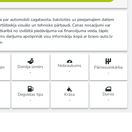
ja par automobili sagatavota, balstoties uz pieejamajiem datiem
rtlīdzekļa vizuālo un tehnisko pārbaudi. Cenas nosacījumi var
atkarībā no izvēlētā piedāvājuma vai finansējuma veida, tāpēc
ms darījuma apstiprināt visu informāciju kopā ar bravo-auto.lv
u.
Nobraukums
Dzinēja izmērs
ips
Pārnesumkārba
-
-
-
Durvis
Degvielas tips
Krāsa
-
-
-