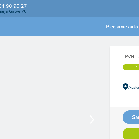
64 90 90 27
maņa Gatvē 70
Pieejamie auto
PVN na
PI
Apskat
Sa