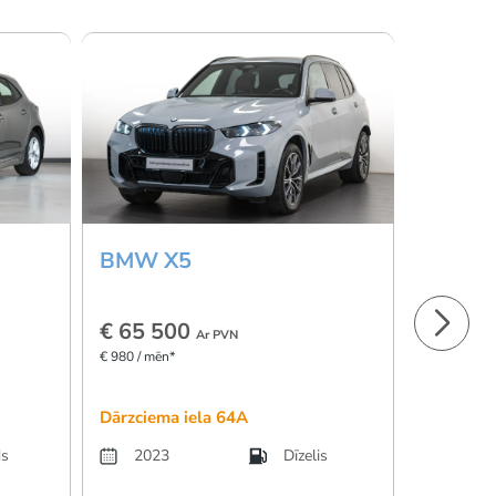
BMW X5
Mazda
€ 65 500
€ 23 9
Ar PVN
€ 980 / mēn*
€ 359 / mēn
Dārzciema iela 64A
Skanstes 
ds
2023
Dīzelis
2022