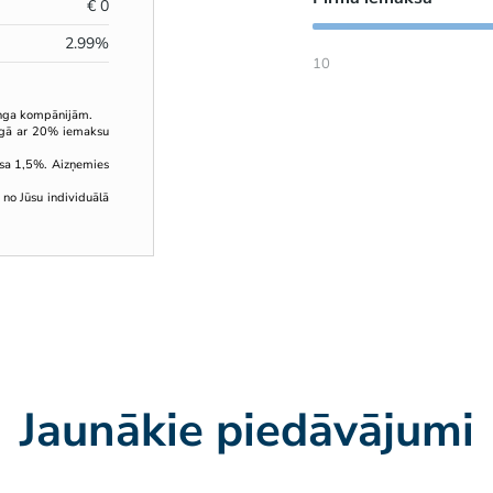
€
0
2.99
%
10
inga kompānijām.
ingā ar 20% iemaksu
sa 1,5%. Aizņemies
 no Jūsu individuālā
Jaunākie piedāvājumi