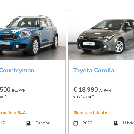
 Countryman
Toyota Corolla
 500
€ 18 990
Bez PVN
Ar PVN
mēn*
€ 284 / mēn*
ema iela 64A
Skanstes iela 4A
17
Benzīns
2022
Hibrī