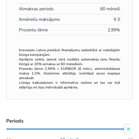
Atmaksas periods
60
mēneši
Ikmēneša maksājums
€
0
Procentu likme
2.99
%
bravoauto Latvia piedāvā finansējumu sadarbībā ar vadošajām
līzinga kompānijām.
Aprēķins veikts, ņemot vērā izvēlēta automobiļa cenu finanšu
līzingā ar 20% iemaksu uz 60 mēnešiem.
Procentu likme 2,99% + EURIBOR (6 mēn.), administrēšanas
maksa 1,5%. Aizņemies atbildīgi, izvērtējot savas iespējas
atmaksāt.
Līzinga kalkulatoram ir informatīva nozīme un tas var būt
atšķirīgs no Jūsu individuālā aprēķina.
Periods