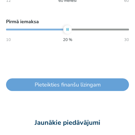
12
60
mēneši
60
Pirmā iemaksa
10
20
%
30
Pieteikties finanšu līzingam
Jaunākie piedāvājumi