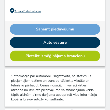
Apskatīt darba laiku
Saņemt piedāvājumu
Auto vēsture
Pieteikt izmēģinājuma braucienu
*Informācija par automobili sagatavota, balstoties uz
pieejamajiem datiem un transportlīdzekļa vizuālo un
tehnisko pārbaudi. Cenas nosacījumi var atšķirties
atkarībā no izvēlētā piedāvājuma vai finansējuma veida,
tāpēc aicinām pirms darījuma apstiprināt visu informāciju
kopā ar bravo-auto.lv konsultantu.