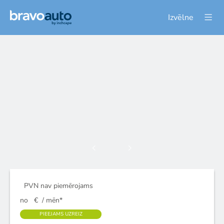
Izvēlne
PVN nav piemērojams
no
€
/ mēn*
PIEEJAMS UZREIZ