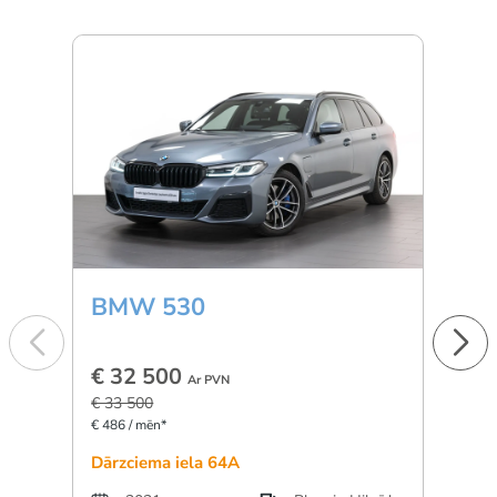
BMW 530
BM
€ 32 500
€ 4
Ar PVN
€ 33 500
€ 48 
€ 486 / mēn*
€ 681 
Dārzciema iela 64A
Dārzc