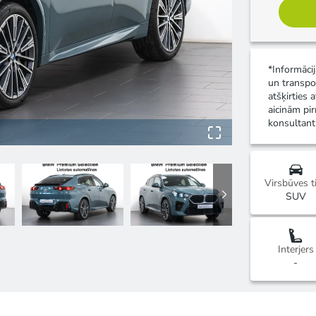
*Informāci
un transpo
atšķirties 
aicinām pir
konsultant
Virsbūves t
SUV
Interjers
-