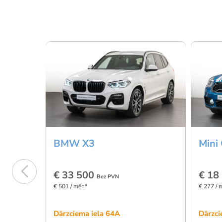
BMW X3
Mini
€ 33 500
€ 18
Bez PVN
€ 501 / mēn*
€ 277 / 
Dārzciema iela 64A
Dārzci