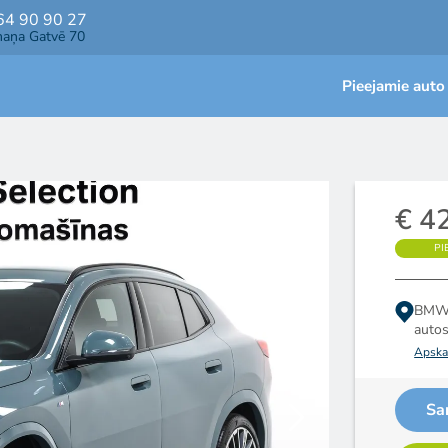
64 90 90 27
maņa Gatvē 70
Pieejamie auto
€ 4
PI
BMW 
auto
Apskat
Sa