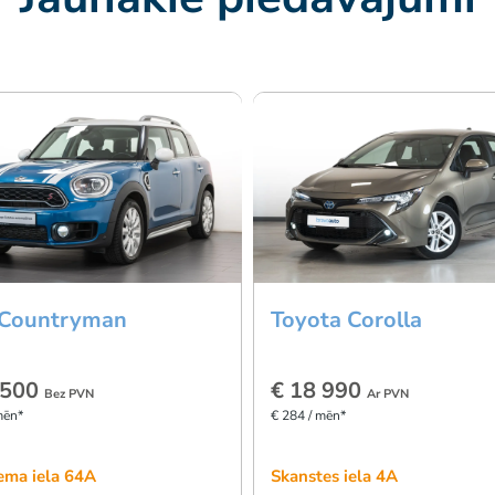
 Countryman
Toyota Corolla
 500
€ 18 990
Bez PVN
Ar PVN
mēn*
€ 284 / mēn*
ema iela 64A
Skanstes iela 4A