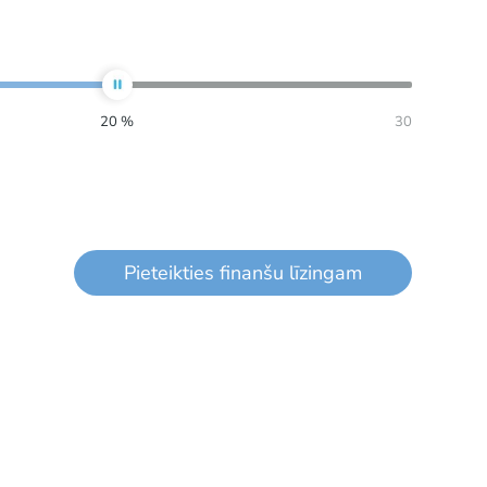
20
%
30
Pieteikties finanšu līzingam