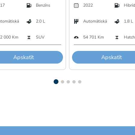
17
Benzīns
2022
Hibrī
tomātiskā
2.0 L
Automātiskā
1.8 L
2 000 Km
SUV
54 701 Km
Hatch
Apskatīt
Apskatīt