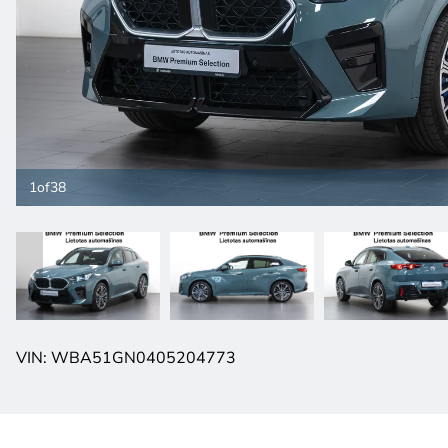
1
of
38
VIN: WBA51GN0405204773