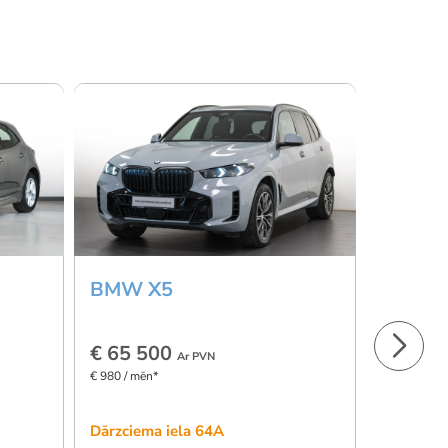
BMW X5
Mazda
€ 65 500
€ 23 9
Ar PVN
€ 980 / mēn*
€ 359 / mēn
Dārzciema iela 64A
Skanstes 