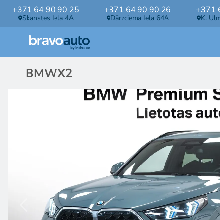
+371 64 90 90 25
+371 64 90 90 26
+371 
Skanstes Iela 4A
Dārzciema Iela 64A
K. Ul
BMW
X2