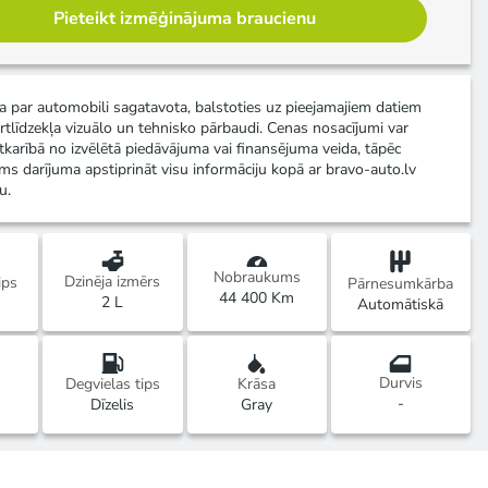
Pieteikt izmēģinājuma braucienu
ja par automobili sagatavota, balstoties uz pieejamajiem datiem
rtlīdzekļa vizuālo un tehnisko pārbaudi. Cenas nosacījumi var
atkarībā no izvēlētā piedāvājuma vai finansējuma veida, tāpēc
ms darījuma apstiprināt visu informāciju kopā ar bravo-auto.lv
u.
Nobraukums
Dzinēja izmērs
ips
Pārnesumkārba
44 400 Km
2 L
Automātiskā
Durvis
Degvielas tips
Krāsa
-
Dīzelis
Gray