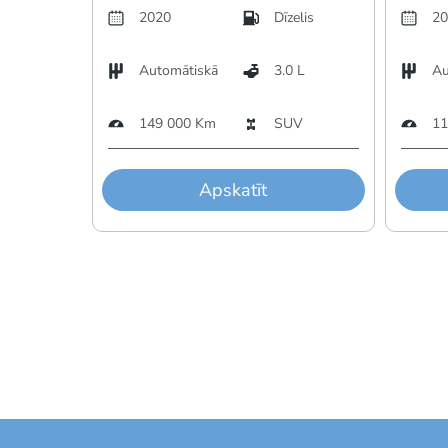
2020
Dīzelis
20
Automātiskā
3.0 L
Au
149 000 Km
SUV
11
Apskatīt