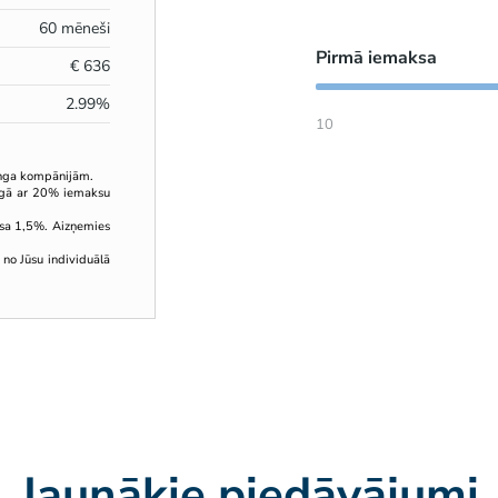
60
mēneši
Pirmā iemaksa
€
636
2.99
%
10
inga kompānijām.
ingā ar 20% iemaksu
sa 1,5%. Aizņemies
 no Jūsu individuālā
Jaunākie piedāvājumi