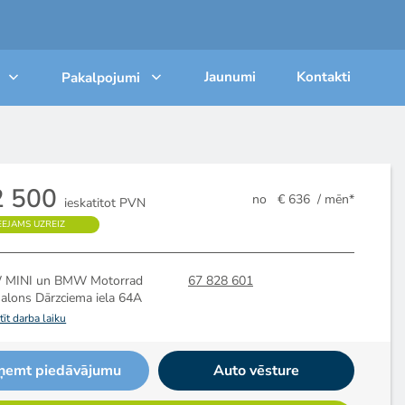
Jaunumi
Kontakti
Pakalpojumi
2 500
no
€ 636
/ mēn*
ieskatitot PVN
EEJAMS UZREIZ
MINI un BMW Motorrad
67 828 601
salons
Dārzciema iela 64A
īt darba laiku
ņemt piedāvājumu
Auto vēsture