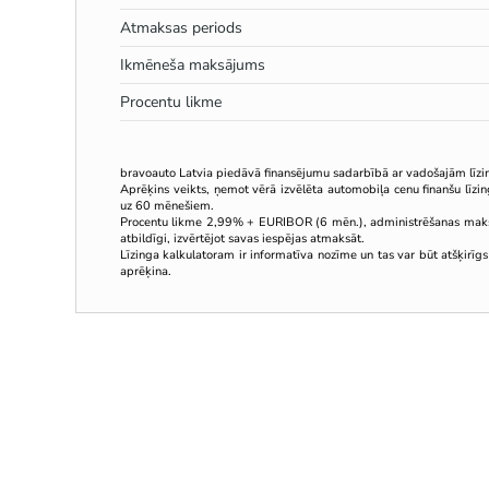
Atmaksas periods
Ikmēneša maksājums
Procentu likme
bravoauto Latvia piedāvā finansējumu sadarbībā ar vadošajām līz
Aprēķins veikts, ņemot vērā izvēlēta automobiļa cenu finanšu līz
uz 60 mēnešiem.
Procentu likme 2,99% + EURIBOR (6 mēn.), administrēšanas mak
atbildīgi, izvērtējot savas iespējas atmaksāt.
Līzinga kalkulatoram ir informatīva nozīme un tas var būt atšķirīgs
aprēķina.