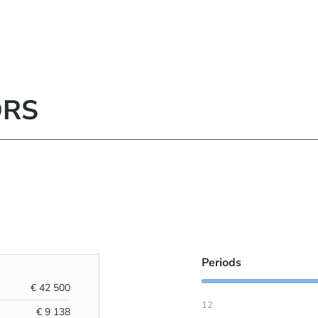
ORS
Periods
€
42 500
12
€
9 138