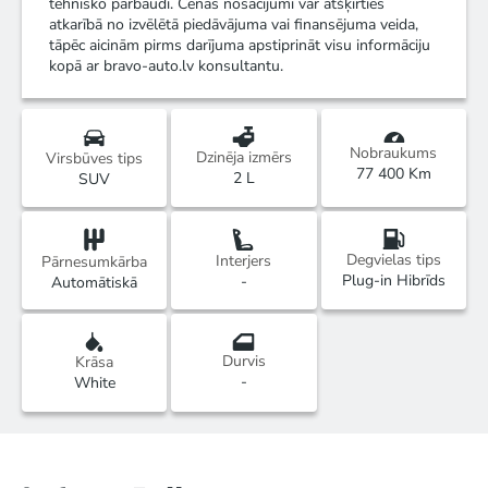
tehnisko pārbaudi. Cenas nosacījumi var atšķirties
atkarībā no izvēlētā piedāvājuma vai finansējuma veida,
tāpēc aicinām pirms darījuma apstiprināt visu informāciju
kopā ar bravo-auto.lv konsultantu.
Nobraukums
Dzinēja izmērs
Virsbūves tips
77 400 Km
2 L
SUV
Degvielas tips
Interjers
Pārnesumkārba
Plug-in Hibrīds
-
Automātiskā
Durvis
Krāsa
-
White