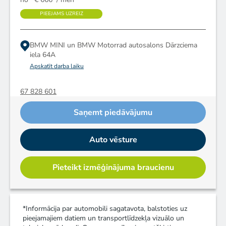
PIEEJAMS UZREIZ
BMW MINI un BMW Motorrad autosalons
Dārzciema
iela 64A
Apskatīt darba laiku
67 828 601
Saņemt piedāvājumu
Auto vēsture
Pieteikt izmēģinājuma braucienu
*Informācija par automobili sagatavota, balstoties uz
pieejamajiem datiem un transportlīdzekļa vizuālo un