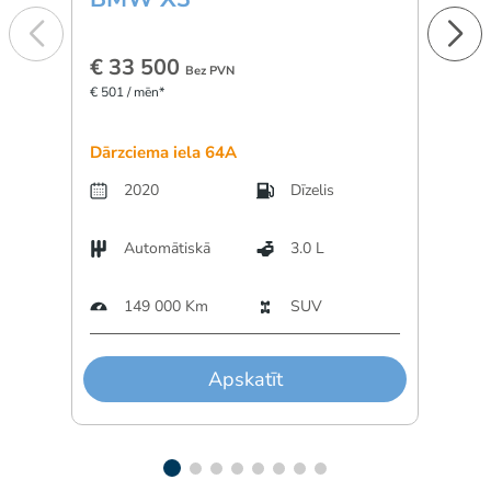
€ 33 500
€ 1
Bez PVN
€ 501 / mēn*
€ 277 
Dārzciema iela 64A
Dārzc
2020
Dīzelis
Automātiskā
3.0 L
A
149 000 Km
SUV
Apskatīt