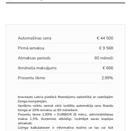
Automašīnas cena
€
44 500
Pirmā iemaksa
€
9 568
Atmaksas periods
60
mēneši
Ikmēneša maksājums
€
666
Procentu likme
2.99
%
bravoauto Latvia piedāvā finansējumu sadarbībā ar vadošajām
līzinga kompānijām.
Aprēķins veikts, ņemot vērā izvēlēta automobiļa cenu finanšu
līzingā ar 20% iemaksu uz 60 mēnešiem.
Procentu likme 2,99% + EURIBOR (6 mēn.), administrēšanas
maksa 1,5%. Aizņemies atbildīgi, izvērtējot savas iespējas
atmaksāt.
Līzinga kalkulatoram ir informatīva nozīme un tas var būt