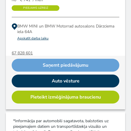
PIEEJAMS UZREIZ
BMW MINI un BMW Motorrad autosalons
Dārzciema
iela 64A
Apskatīt darba laiku
67 828 601
Saņemt piedāvājumu
Auto vēsture
Pieteikt izmēģinājuma braucienu
*Informācija par automobili sagatavota, balstoties uz
pieejamajiem datiem un transportlīdzekļa vizuālo un