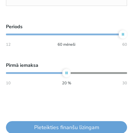
Periods
12
60
mēneši
60
Pirmā iemaksa
10
20
%
30
Pieteikties finanšu līzingam