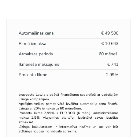
Automašīnas cena
€
49 500
Pirmā iemaksa
€
10 643
Atmaksas periods
60
mēneši
Ikmēneša maksājums
€
741
Procentu likme
2.99
%
bravoauto Latvia piedāvā finansējumu sadarbībā ar vadošajām
līzinga kompānijām.
Aprēķins veikts, ņemot vērā izvēlēta automobiļa cenu finanšu
līzingā ar 20% iemaksu uz 60 mēnešiem.
Procentu likme 2,99% + EURIBOR (6 mēn.), administrēšanas
maksa 1,5%. Aizņemies atbildīgi, izvērtējot savas iespējas
atmaksāt.
Līzinga kalkulatoram ir informatīva nozīme un tas var būt
atšķirīgs no Jūsu individuālā aprēķina.