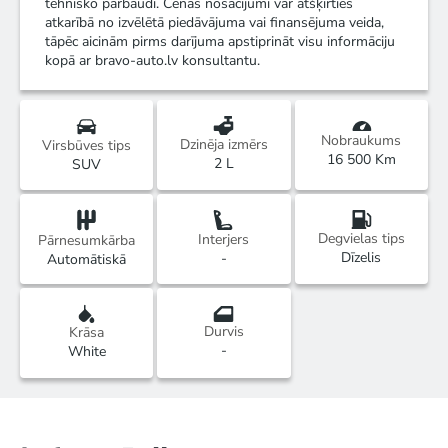
tehnisko pārbaudi. Cenas nosacījumi var atšķirties
atkarībā no izvēlētā piedāvājuma vai finansējuma veida,
tāpēc aicinām pirms darījuma apstiprināt visu informāciju
kopā ar bravo-auto.lv konsultantu.
Nobraukums
Dzinēja izmērs
Virsbūves tips
16 500 Km
2 L
SUV
Degvielas tips
Interjers
Pārnesumkārba
Dīzelis
-
Automātiskā
Durvis
Krāsa
-
White