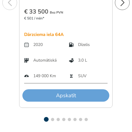
€ 33 500
€ 1
Bez PVN
€ 501 / mēn*
€ 277 
Dārzciema iela 64A
Dārzc
2020
Dīzelis
Automātiskā
3.0 L
A
149 000 Km
SUV
Apskatīt