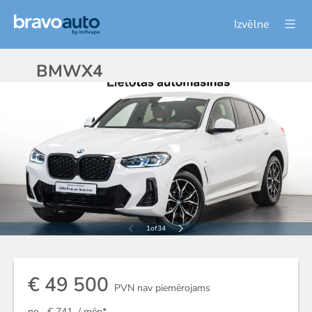
Izvēlne
BMW
X4
1
of
34
€ 49 500
PVN nav piemērojams
no
€ 741
/ mēn*