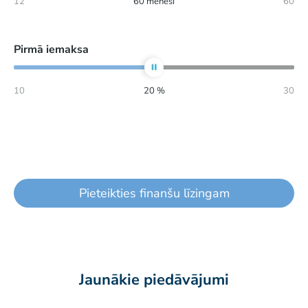
12
60
mēneši
60
Pirmā iemaksa
10
20
%
30
Pieteikties finanšu līzingam
Jaunākie piedāvājumi