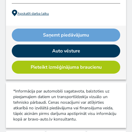
Apskatīt darba laiku
Saņemt piedāvājumu
Auto vēsture
Pieteikt izmēģinājuma braucienu
*Informācija par automobili sagatavota, balstoties uz
pieejamajiem datiem un transportlīdzekļa vizuālo un
tehnisko pārbaudi. Cenas nosacījumi var atšķirties
atkarībā no izvēlētā piedāvājuma vai finansējuma veida,
tāpēc aicinām pirms darījuma apstiprināt visu informāciju
kopā ar bravo-auto.lv konsultantu.