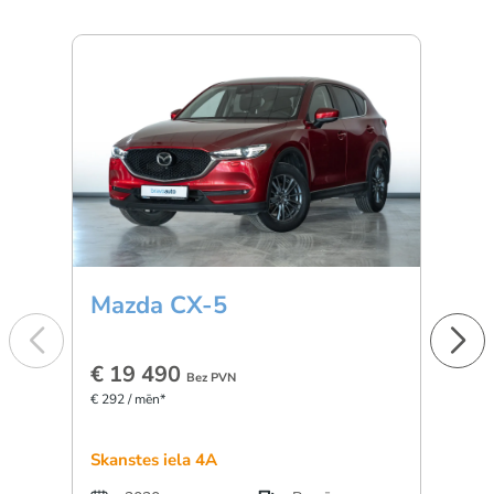
Mazda CX-5
BM
€ 19 490
€ 3
Bez PVN
€ 292 / mēn*
€ 501 
Skanstes iela 4A
Dārzc