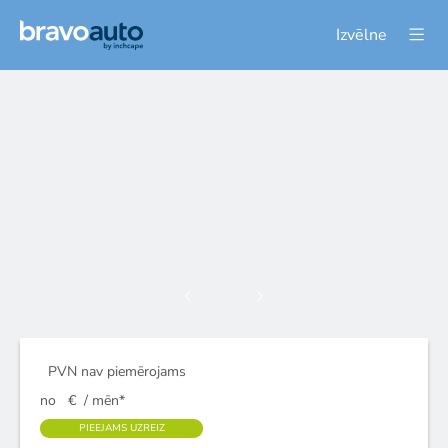
Izvēlne
PVN nav piemērojams
no
€
/ mēn*
PIEEJAMS UZREIZ