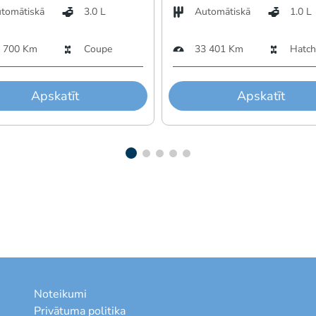
tomātiskā
3.0 L
Automātiskā
1.0 L
 700 Km
Coupe
33 401 Km
Hatch
Apskatīt
Apskatīt
Noteikumi
Privātuma politika