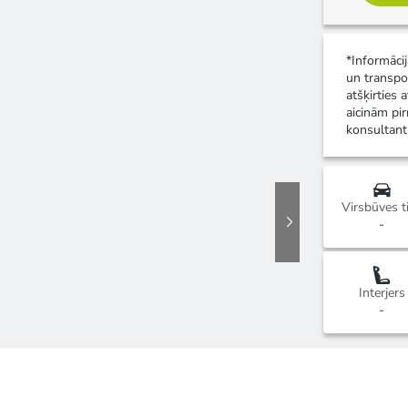
*Informāci
un transpo
atšķirties 
aicinām pir
konsultant
Virsbūves t
-
Interjers
-