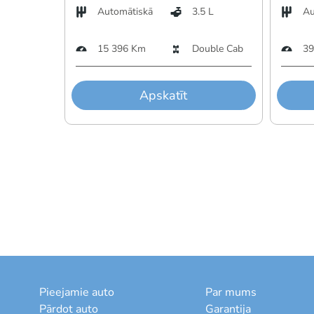
Automātiskā
3.5 L
Au
15 396 Km
Double Cab
39
Apskatīt
Pieejamie auto
Par mums
Pārdot auto
Garantija