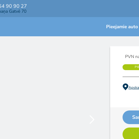
64 90 90 27
maņa Gatvē 70
Pieejamie auto
PVN na
PI
Apskat
Sa