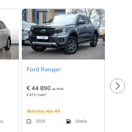
Ford Ranger
Ford R
€ 44 890
€ 44 8
Ar PVN
€ 672 / mēn*
€ 672 / mēn
Skanstes iela 4A
Skanstes 
ns
2025
Dīzelis
2023