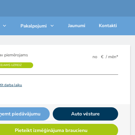
Jaunumi
Kontakti
Pakalpojumi
v piemērojams
no
€
/ mēn*
EEJAMS UZREIZ
īt darba laiku
ņemt piedāvājumu
Auto vēsture
Pieteikt izmēģinājuma braucienu