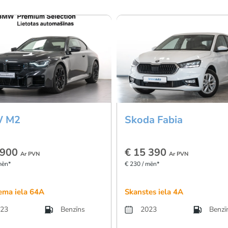
 M2
Skoda Fabia
 900
€ 15 390
Ar PVN
Ar PVN
mēn*
€ 230 / mēn*
ema iela 64A
Skanstes iela 4A
23
Benzīns
2023
Benzī