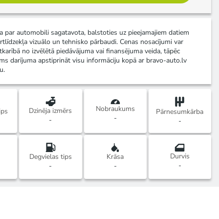
ja par automobili sagatavota, balstoties uz pieejamajiem datiem
rtlīdzekļa vizuālo un tehnisko pārbaudi. Cenas nosacījumi var
atkarībā no izvēlētā piedāvājuma vai finansējuma veida, tāpēc
ms darījuma apstiprināt visu informāciju kopā ar bravo-auto.lv
u.
Nobraukums
Dzinēja izmērs
ips
Pārnesumkārba
-
-
-
Durvis
Degvielas tips
Krāsa
-
-
-