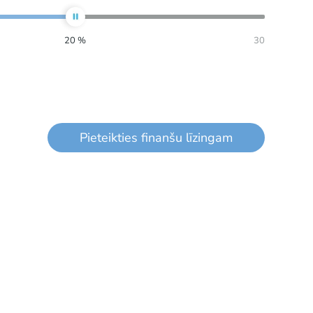
20
%
30
Pieteikties finanšu līzingam