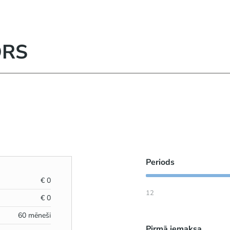
ORS
Periods
€
0
12
€
0
60
mēneši
Pirmā iemaksa