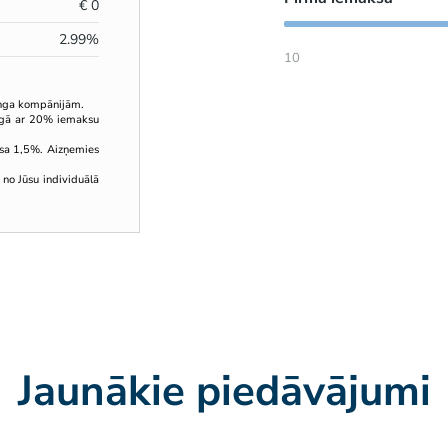
€
0
2.99
%
10
inga kompānijām.
ingā ar 20% iemaksu
sa 1,5%. Aizņemies
 no Jūsu individuālā
Jaunākie piedāvājumi