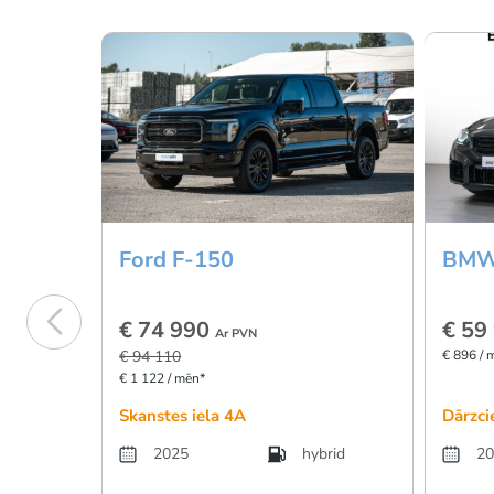
Ford F-150
BMW
€ 74 990
€ 59
Ar PVN
€ 94 110
€ 896 / 
€ 1 122 / mēn*
Skanstes iela 4A
Dārzci
2025
hybrid
20