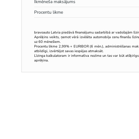
Ikmēneša maksājums
Procentu likme
bravoauto Latvia piedāvā finansējumu sadarbībā ar vadošajām līz
Aprēķins veikts, ņemot vērā izvēlēta automobiļa cenu finanšu līz
uz 60 mēnešiem.
Procentu likme 2,99% + EURIBOR (6 mēn.), administrēšanas mak
atbildīgi, izvērtējot savas iespējas atmaksāt.
Līzinga kalkulatoram ir informatīva nozīme un tas var būt atšķirīgs
aprēķina.