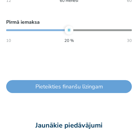
12
60
mēneši
60
Pirmā iemaksa
10
20
%
30
Pieteikties finanšu līzingam
Jaunākie piedāvājumi