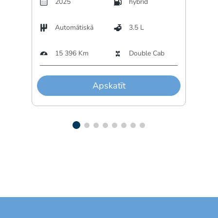
2025
hybrid
Automātiskā
3.5 L
A
15 396 Km
Double Cab
3
Apskatīt