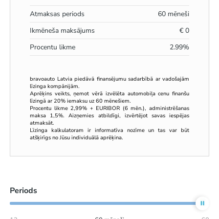
Atmaksas periods
60
mēneši
Ikmēneša maksājums
€
0
Procentu likme
2.99
%
bravoauto Latvia piedāvā finansējumu sadarbībā ar vadošajām
līzinga kompānijām.
Aprēķins veikts, ņemot vērā izvēlēta automobiļa cenu finanšu
līzingā ar 20% iemaksu uz 60 mēnešiem.
Procentu likme 2,99% + EURIBOR (6 mēn.), administrēšanas
maksa 1,5%. Aizņemies atbildīgi, izvērtējot savas iespējas
atmaksāt.
Līzinga kalkulatoram ir informatīva nozīme un tas var būt
atšķirīgs no Jūsu individuālā aprēķina.
Periods