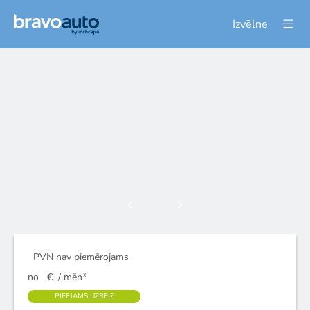
Izvēlne
PVN nav piemērojams
no
€
/ mēn*
PIEEJAMS UZREIZ