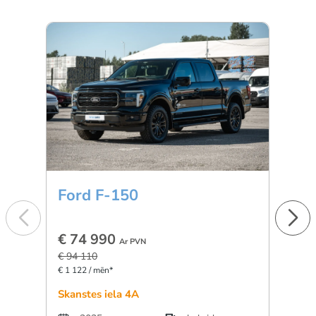
Ford F-150
BM
€ 74 990
€ 5
Ar PVN
€ 94 110
€ 896 
€ 1 122 / mēn*
Skanstes iela 4A
Dārzc