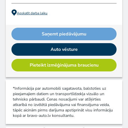
Apskatīt darba laiku
Saņemt piedāvājumu
Auto vēsture
Pieteikt izmēģinājuma braucienu
*Informācija par automobili sagatavota, balstoties uz
pieejamajiem datiem un transportlīdzekļa vizuālo un
tehnisko pārbaudi. Cenas nosacījumi var atšķirties
atkarībā no izvēlētā piedāvājuma vai finansējuma veida,
tāpēc aicinām pirms darījuma apstiprināt visu informāciju
kopā ar bravo-auto.lv konsultantu.