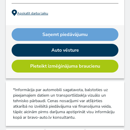
Apskatīt darba laiku
Saņemt piedāvājumu
Auto vēsture
Pieteikt izmēģinājuma braucienu
*Informācija par automobili sagatavota, balstoties uz
pieejamajiem datiem un transportlīdzekļa vizuālo un
tehnisko pārbaudi. Cenas nosacījumi var atšķirties
atkarībā no izvēlētā piedāvājuma vai finansējuma veida,
tāpēc aicinām pirms darījuma apstiprināt visu informāciju
kopā ar bravo-auto.lv konsultantu.