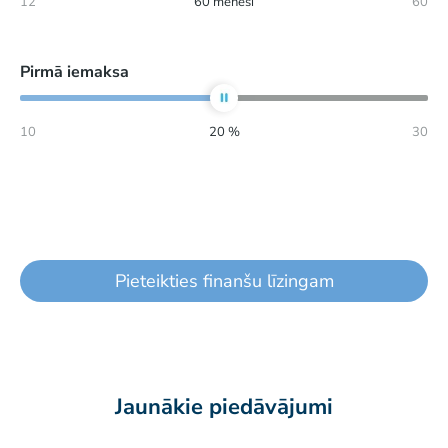
12
60
mēneši
60
Pirmā iemaksa
10
20
%
30
Pieteikties finanšu līzingam
Jaunākie piedāvājumi