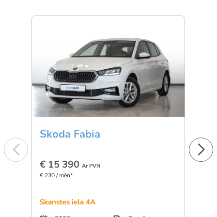
Skoda Fabia
For
€ 15 390
€ 4
Ar PVN
€ 230 / mēn*
€ 672 
Skanstes iela 4A
Skans