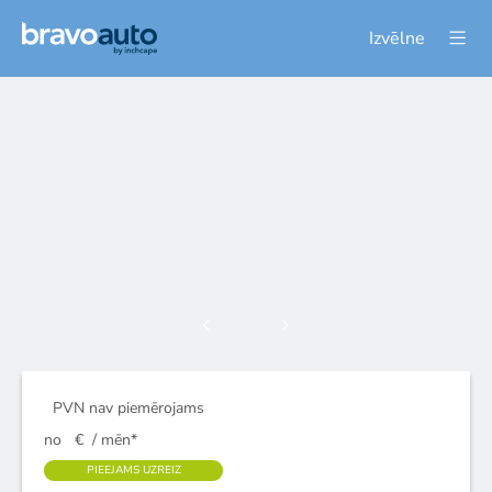
Izvēlne
PVN nav piemērojams
no
€
/ mēn*
PIEEJAMS UZREIZ