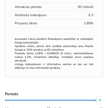
Atmaksas periods
60
mēneši
Ikmēneša maksājums
€
0
Procentu likme
2.99
%
bravoauto Latvia piedāvā finansējumu sadarbībā ar vadošajām
līzinga kompānijām.
Aprēķins veikts, ņemot vērā izvēlēta automobiļa cenu finanšu
līzingā ar 20% iemaksu uz 60 mēnešiem.
Procentu likme 2,99% + EURIBOR (6 mēn.), administrēšanas
maksa 1,5%. Aizņemies atbildīgi, izvērtējot savas iespējas
atmaksāt.
Līzinga kalkulatoram ir informatīva nozīme un tas var būt
atšķirīgs no Jūsu individuālā aprēķina.
Periods