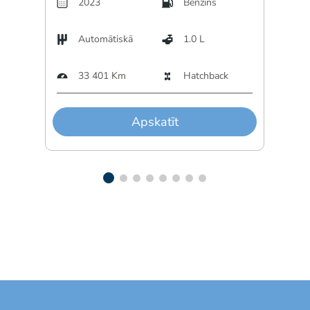
2023
Benzīns
Automātiskā
1.0 L
A
33 401 Km
Hatchback
4
Apskatīt