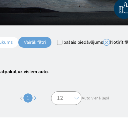
ukums
Vairāk filtri
Īpašais piedāvājums
Notīrīt fi
 atpakaļ uz visiem auto
.
1
Auto vienā lapā