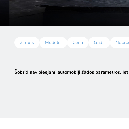
Zīmols
Modelis
Cena
Gads
Nobra
Šobrīd nav pieejami automobiļi šādos parametros.
Iet