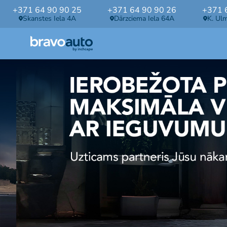
+371 64 90 90 25
+371 64 90 90 26
+371 
Skanstes Iela 4A
Dārzciema Iela 64A
K. Ul