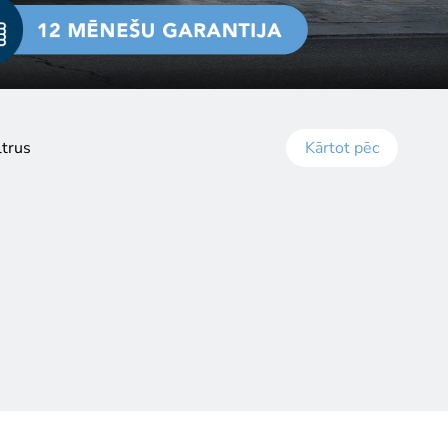
ltrus
Kārtot pēc