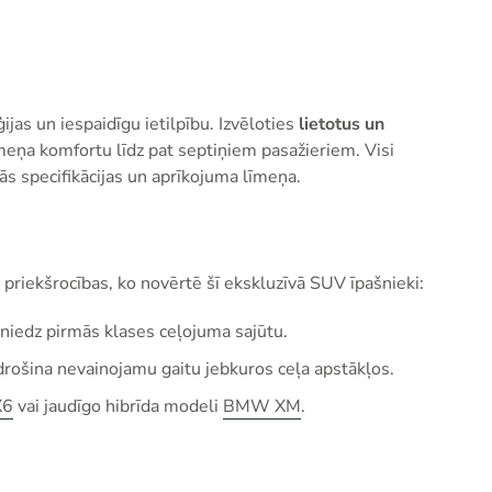
s un iespaidīgu ietilpību. Izvēloties
lietotus un
īmeņa komfortu līdz pat septiņiem pasažieriem. Visi
kās specifikācijas un aprīkojuma līmeņa.
priekšrocības, ko novērtē šī ekskluzīvā SUV īpašnieki:
sniedz pirmās klases ceļojuma sajūtu.
drošina nevainojamu gaitu jebkuros ceļa apstākļos.
X6
vai jaudīgo hibrīda modeli
BMW XM
.