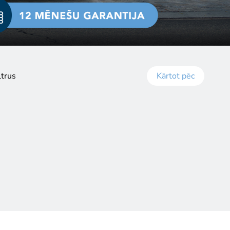
ltrus
Kārtot pēc