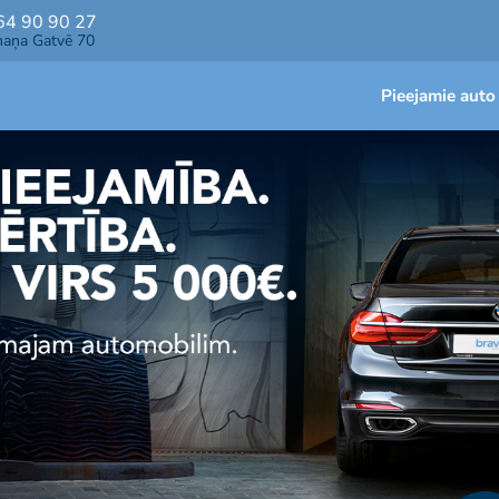
64 90 90 27
maņa Gatvē 70
Pieejamie auto