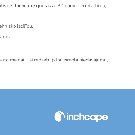
utiskās
Inchcape
grupas ar 30 gadu pieredzi tirgū,
hnisko izcilību.
turi.
uto maiņai. Lai redzētu pilnu zīmola piedāvājumu,