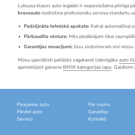
Luksusa klases auto iegādei ir nepieciešama pilnīga pā
bravoauto
nodrošina profesionālu servisa standartu u
Padziļināta tehniskā apskate:
Katrai automašīnai pi
Pārbaudīta vēsture:
Mēs piedāvājam tikai caurspīdī
Garantijas nosacījumi:
Jūsu sirdsmieram visi mūsu a
Mūsu speciālisti palīdzēs sagatavot izdevīgāko
auto lī
apmeklējiet galveno
BMW kategorijas lapu
. Gaidīsim
Pieejamie auto
Par mums
Pārdot auto
Garantija
Serviss
Kontakti