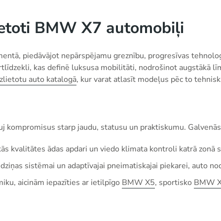
lietoti BMW X7 automobiļi
tā, piedāvājot nepārspējamu greznību, progresīvas tehnoloģija
tlīdzekli, kas definē luksusa mobilitāti, nodrošinot augstākā l
lietotu auto katalogā
, kur varat atlasīt modeļus pēc to tehnis
uj kompromisus starp jaudu, statusu un praktiskumu. Galvenās 
ās kvalitātes ādas apdari un viedo klimata kontroli katrā zonā 
iņas sistēmai un adaptīvajai pneimatiskajai piekarei, auto no
iku, aicinām iepazīties ar ietilpīgo
BMW X5
, sportisko
BMW 