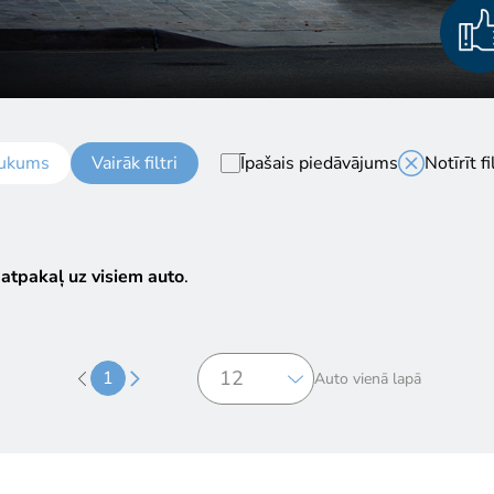
ukums
Vairāk filtri
Īpašais piedāvājums
Notīrīt fi
 atpakaļ uz visiem auto
.
1
Auto vienā lapā