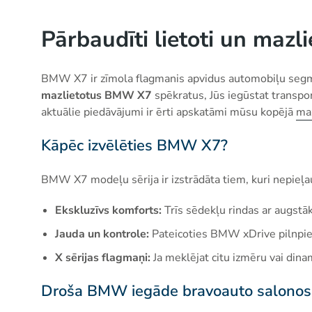
Pārbaudīti lietoti un maz
BMW X7 ir zīmola flagmanis apvidus automobiļu segmen
mazlietotus BMW X7
spēkratus, Jūs iegūstat transpor
aktuālie piedāvājumi ir ērti apskatāmi mūsu kopējā
maz
Kāpēc izvēlēties BMW X7?
BMW X7 modeļu sērija ir izstrādāta tiem, kuri nepieļa
Ekskluzīvs komforts:
Trīs sēdekļu rindas ar augstāk
Jauda un kontrole:
Pateicoties BMW xDrive pilnpiedz
X sērijas flagmaņi:
Ja meklējat citu izmēru vai dinam
Droša BMW iegāde bravoauto salonos