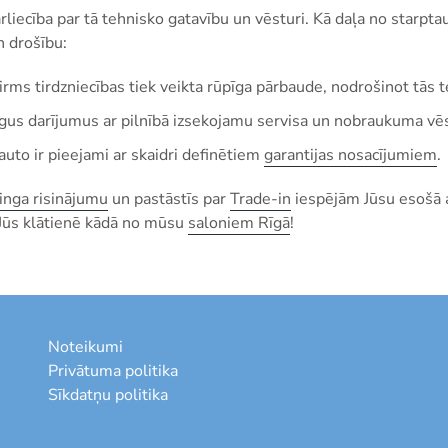
rliecība par tā tehnisko gatavību un vēsturi. Kā daļa no starpta
n drošību:
rms tirdzniecības tiek veikta rūpīga pārbaude, nodrošinot tās te
gus darījumus ar pilnībā izsekojamu servisa un nobraukuma vēs
uto ir pieejami ar skaidri definētiem
garantijas nosacījumiem
.
zinga risinājumu
un pastāstīs par
Trade-in
iespējām Jūsu esošā a
 Jūs klātienē kādā no mūsu
saloniem Rīgā
!
Noteikumi
Privātuma politika
Sīkdatņu politika