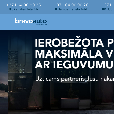
+371 64 90 90 25
+371 64 90 90 26
+371 
Skanstes Iela 4A
Dārzciema Iela 64A
K. Ul