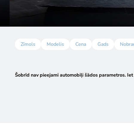
Zīmols
Modelis
Cena
Gads
Nobra
Šobrīd nav pieejami automobiļi šādos parametros.
Iet