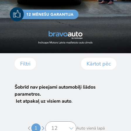
Filtri
Kārtot pēc
Šobrīd nav pieejami automobiļi šādos
parametros.
Iet atpakaļ uz visiem auto
.
1
Auto vienā lapā