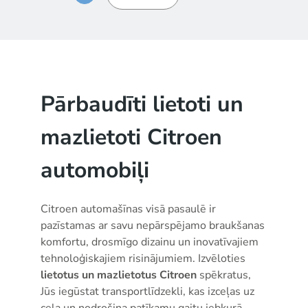
Pārbaudīti lietoti un
mazlietoti Citroen
automobiļi
Citroen automašīnas visā pasaulē ir
pazīstamas ar savu nepārspējamo braukšanas
komfortu, drosmīgo dizainu un inovatīvajiem
tehnoloģiskajiem risinājumiem. Izvēloties
lietotus un mazlietotus Citroen
spēkratus,
Jūs iegūstat transportlīdzekli, kas izceļas uz
ceļa un nodrošina patīkamu gaitu jebkurā