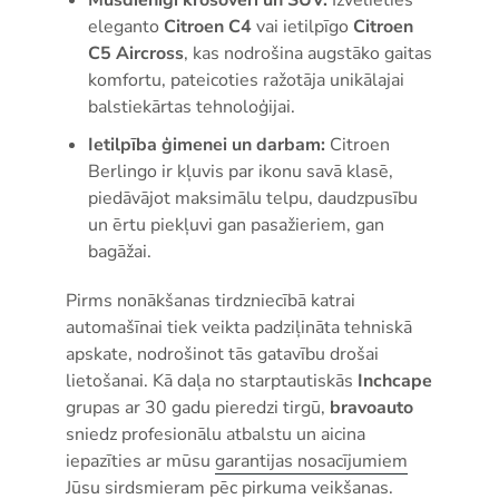
eleganto
Citroen C4
vai ietilpīgo
Citroen
C5 Aircross
, kas nodrošina augstāko gaitas
komfortu, pateicoties ražotāja unikālajai
balstiekārtas tehnoloģijai.
Ietilpība ģimenei un darbam:
Citroen
Berlingo ir kļuvis par ikonu savā klasē,
piedāvājot maksimālu telpu, daudzpusību
un ērtu piekļuvi gan pasažieriem, gan
bagāžai.
Pirms nonākšanas tirdzniecībā katrai
automašīnai tiek veikta padziļināta tehniskā
apskate, nodrošinot tās gatavību drošai
lietošanai. Kā daļa no starptautiskās
Inchcape
grupas ar 30 gadu pieredzi tirgū,
bravoauto
sniedz profesionālu atbalstu un aicina
iepazīties ar mūsu
garantijas nosacījumiem
Jūsu sirdsmieram pēc pirkuma veikšanas.