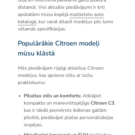
distancē. Visi aktuālie piedāvājumi ir ērti
apskatāmi mūsu kopējā
mazlietotu auto
katalogā
, kur varat atlasīt modeļus pēc Jums
vēlamās specifikācijas.
Populārākie Citroen modeļi
mūsu klāstā
Mēs piedāvājam rūpīgi atlasītus Citroen
modeļus, kas apvieno stilu ar izcilu
praktiskumu:
Pilsētas stils un komforts:
Atklājiet
kompakto un manevrētspējīgo
Citroen C3
,
kas ir ideāli piemērots ikdienas gaitām
pilsētā, piedāvājot plašas personalizācijas
iespējas.
Mūsdienīgi krosoveri un SUV:
Izvēlieties