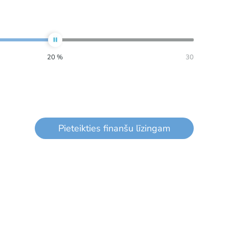
20
%
30
Pieteikties finanšu līzingam