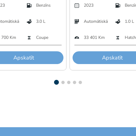
23
Benzīns
2023
Benzī
tomātiskā
3.0 L
Automātiskā
1.0 L
 700 Km
Coupe
33 401 Km
Hatch
Apskatīt
Apskatīt