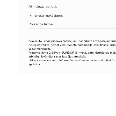
Atmaksas periods
Ikmēneša maksājums
Procentu likme
bravoauto Latvia piedāvā finansējumu sadarbībā ar vadošajām līz
Aprēķins veikts, ņemot vērā izvēlēta automobiļa cenu finanšu līz
uz 60 mēnešiem.
Procentu likme 2,99% + EURIBOR (6 mēn.), administrēšanas mak
atbildīgi, izvērtējot savas iespējas atmaksāt.
Līzinga kalkulatoram ir informatīva nozīme un tas var būt atšķirīgs
aprēķina.