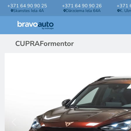
+371 64 90 90 25
+371 64 90 90 26
+371 
Skanstes Iela 4A
Dārzciema Iela 64A
K. Ul
CUPRA
Formentor