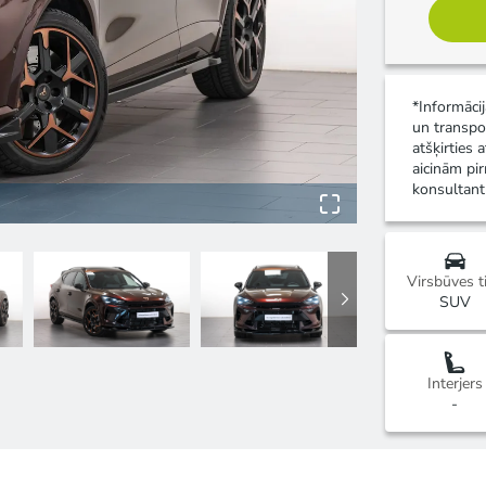
*Informāci
un transpo
atšķirties 
aicinām pir
konsultant
Virsbūves t
SUV
Interjers
-