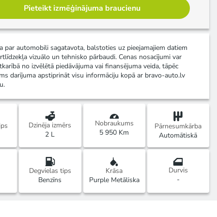
Pieteikt izmēģinājuma braucienu
ja par automobili sagatavota, balstoties uz pieejamajiem datiem
rtlīdzekļa vizuālo un tehnisko pārbaudi. Cenas nosacījumi var
atkarībā no izvēlētā piedāvājuma vai finansējuma veida, tāpēc
ms darījuma apstiprināt visu informāciju kopā ar bravo-auto.lv
u.
Nobraukums
Dzinēja izmērs
ips
Pārnesumkārba
5 950 Km
2 L
Automātiskā
Durvis
Degvielas tips
Krāsa
-
Benzīns
Purple Metāliska