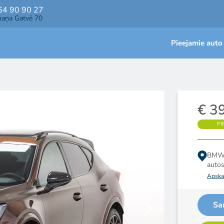
64 90 90 27
maņa Gatvē 70
Pieejamie auto
€ 3
PI
BMW 
auto
Apskat
Sa