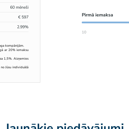
60
mēneši
Pirmā iemaksa
€
597
2.99
%
10
inga kompānijām.
ingā ar 20% iemaksu
sa 1,5%. Aizņemies
 no Jūsu individuālā
Jaunākie piedāvājumi