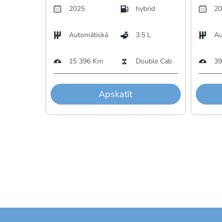
2025
hybrid
20
Automātiskā
3.5 L
Au
15 396 Km
Double Cab
39
Apskatīt