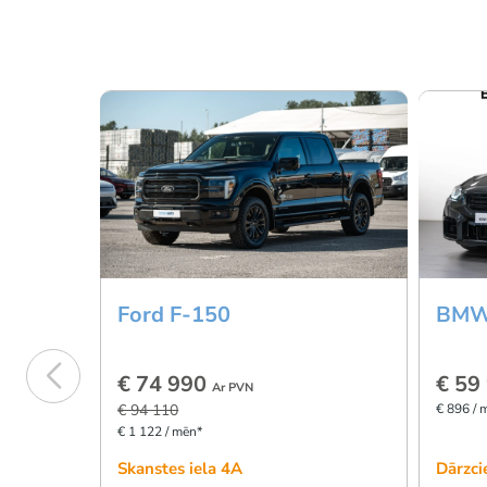
Ford F-150
BMW
€ 74 990
€ 59
Ar PVN
€ 94 110
€ 896 / 
€ 1 122 / mēn*
Skanstes iela 4A
Dārzci