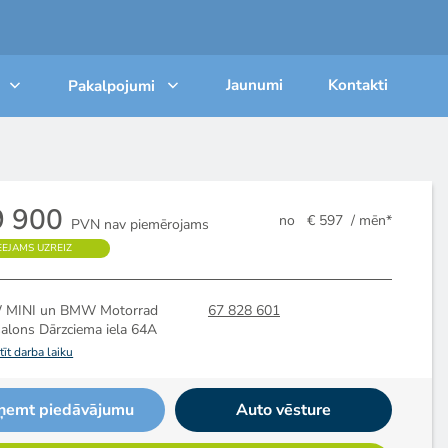
Jaunumi
Kontakti
Pakalpojumi
9 900
no
€ 597
/ mēn*
PVN nav piemērojams
EEJAMS UZREIZ
MINI un BMW Motorrad
67 828 601
salons
Dārzciema iela 64A
īt darba laiku
ņemt piedāvājumu
Auto vēsture