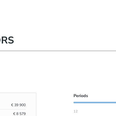
ORS
Periods
€
39 900
12
€
8 579