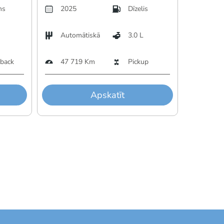
ns
2025
Dīzelis
2023
Automātiskā
3.0 L
Auto
back
47 719 Km
Pickup
103 
Apskatīt