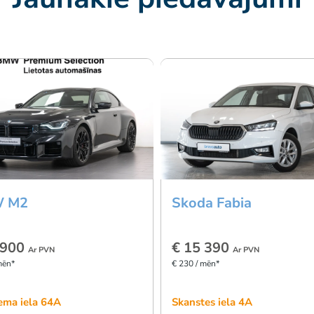
 M2
Skoda Fabia
 900
€ 15 390
Ar PVN
Ar PVN
mēn*
€ 230 / mēn*
ema iela 64A
Skanstes iela 4A