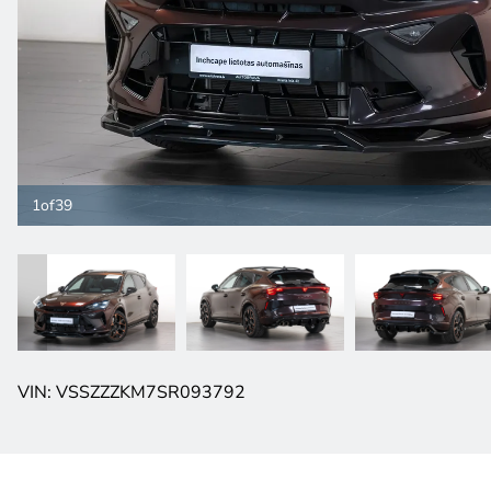
1
of
39
VIN: VSSZZZKM7SR093792