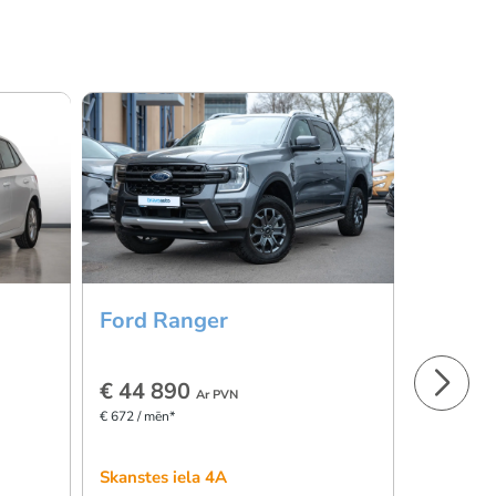
Ford Ranger
Ford R
€ 44 890
€ 44 8
Ar PVN
€ 672 / mēn*
€ 672 / mēn
Skanstes iela 4A
Skanstes 