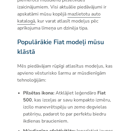
izaicinājumiem. Visi aktuālie piedāvājumi ir
apskatāmi mūsu kopējā
mazlietotu auto
katalogā
, kur varat atlasīt modeļus pēc
aprīkojuma līmeņa un dzinēja tipa.
Populārākie Fiat modeļi mūsu
klāstā
Mēs piedāvājam rūpīgi atlasītus modeļus, kas
apvieno vēsturisko šarmu ar mūsdienīgām
tehnoloģijām:
Pilsētas ikona:
Atklājiet leģendāro
Fiat
500
, kas izceļas ar savu kompakto izmēru,
izcilo manevrētspēju un zemo degvielas
patēriņu, padarot to par perfektu biedru
ikdienas braucieniem.
Mūsdienīga efektivitāte:
Iepazīstiet jaunos