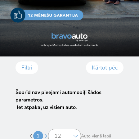
Filtri
Kārtot pēc
Šobrīd nav pieejami automobiļi šādos
parametros.
Iet atpakaļ uz visiem auto
.
1
Auto vienā lapā