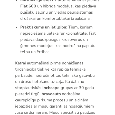
Fiat 600
un hibrīda modeļus, kas piedāvā
plašāku salonu un viedas palīgsistēmas
drošākai un komfortablākai braukšanai.
Praktiskums un ietilpība:
Tiem, kuriem
nepieciešama lielāka funkcionalitāte, Fiat
piedāvā daudzpusīgus krosoverus un
ģimenes modeļus, kas nodrošina papildu
telpu un ērtības.
Katrai automašīnai pirms nonākšanas
tirdzniecībā tiek veikta rūpīga tehniskā
pārbaude, nodrošinot tās tehnisko gatavību
un drošu lietošanu uz ceļa. Kā daļa no
starptautiskās
Inchcape
grupas ar 30 gadu
pieredzi tirgū,
bravoauto
nodrošina
caurspīdīgu pirkuma procesu un aicinām
iepazīties ar mūsu
garantijas nosacījumiem
Jūsu sirdsmieram. Mūsu speciālisti palīdzēs