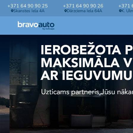
+371 64 90 90 25
+371 64 90 90 26
+371 
Skanstes Iela 4A
Dārzciema Iela 64A
K. Ul