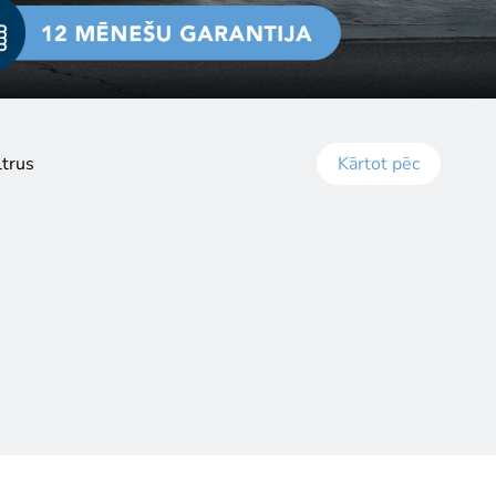
ltrus
Kārtot pēc