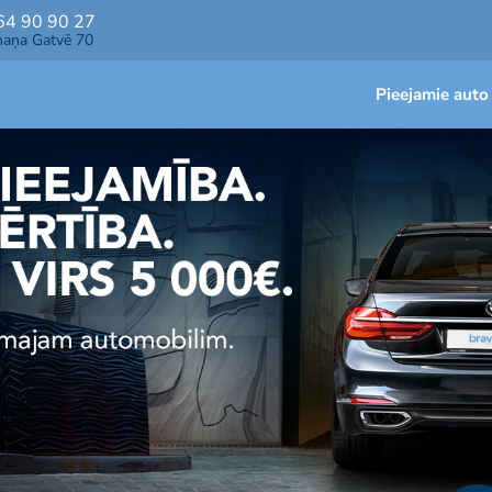
64 90 90 27
maņa Gatvē 70
Pieejamie auto