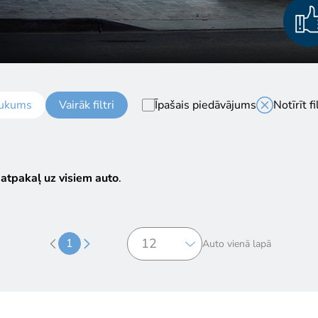
ukums
Vairāk filtri
Īpašais piedāvājums
Notīrīt fi
 atpakaļ uz visiem auto
.
1
Auto vienā lapā