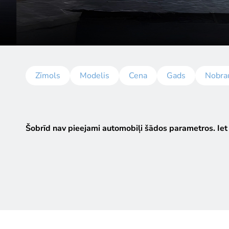
Zīmols
Modelis
Cena
Gads
Nobra
Šobrīd nav pieejami automobiļi šādos parametros.
Iet