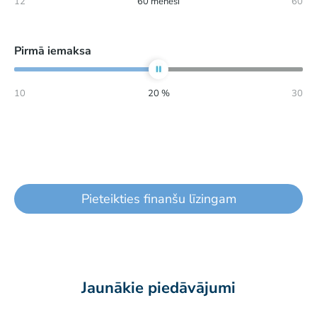
12
60
mēneši
60
Pirmā iemaksa
10
20
%
30
Pieteikties finanšu līzingam
Jaunākie piedāvājumi