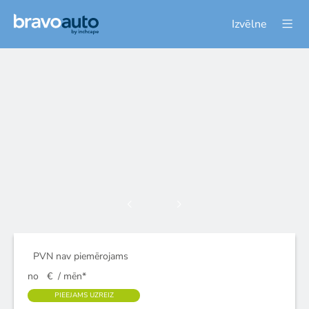
Izvēlne
PVN nav piemērojams
no
€
/ mēn*
PIEEJAMS UZREIZ