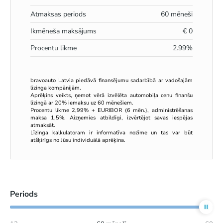
Atmaksas periods
60
mēneši
Ikmēneša maksājums
€
0
Procentu likme
2.99
%
bravoauto Latvia piedāvā finansējumu sadarbībā ar vadošajām
līzinga kompānijām.
Aprēķins veikts, ņemot vērā izvēlēta automobiļa cenu finanšu
līzingā ar 20% iemaksu uz 60 mēnešiem.
Procentu likme 2,99% + EURIBOR (6 mēn.), administrēšanas
maksa 1,5%. Aizņemies atbildīgi, izvērtējot savas iespējas
atmaksāt.
Līzinga kalkulatoram ir informatīva nozīme un tas var būt
atšķirīgs no Jūsu individuālā aprēķina.
Periods