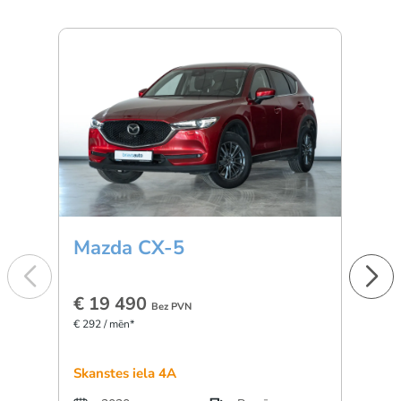
Mazda CX-5
BM
€ 19 490
€ 3
Bez PVN
€ 292 / mēn*
€ 501 
Skanstes iela 4A
Dārzc