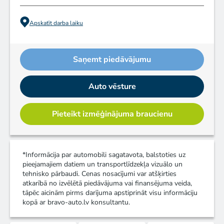
Apskatīt darba laiku
Saņemt piedāvājumu
Auto vēsture
Pieteikt izmēģinājuma braucienu
*Informācija par automobili sagatavota, balstoties uz
pieejamajiem datiem un transportlīdzekļa vizuālo un
tehnisko pārbaudi. Cenas nosacījumi var atšķirties
atkarībā no izvēlētā piedāvājuma vai finansējuma veida,
tāpēc aicinām pirms darījuma apstiprināt visu informāciju
kopā ar bravo-auto.lv konsultantu.