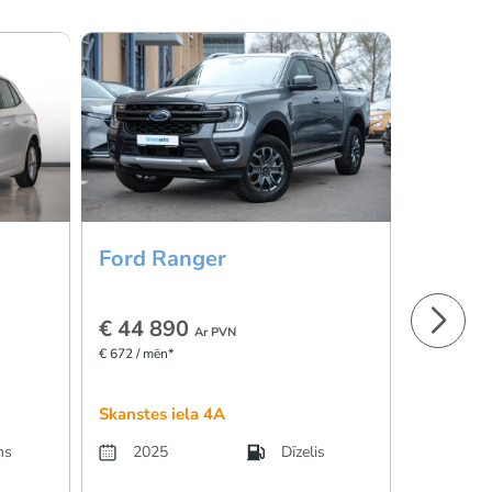
Ford Ranger
Ford R
€ 44 890
€ 44 8
Ar PVN
€ 672 / mēn*
€ 672 / mēn
Skanstes iela 4A
Skanstes 
ns
2025
Dīzelis
2023