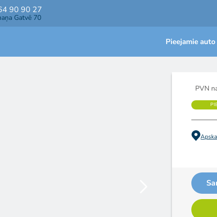
64 90 90 27
maņa Gatvē 70
Pieejamie auto
PVN na
PI
Apskat
Sa