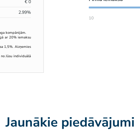
€
0
2.99
%
10
inga kompānijām.
ingā ar 20% iemaksu
sa 1,5%. Aizņemies
 no Jūsu individuālā
Jaunākie piedāvājumi