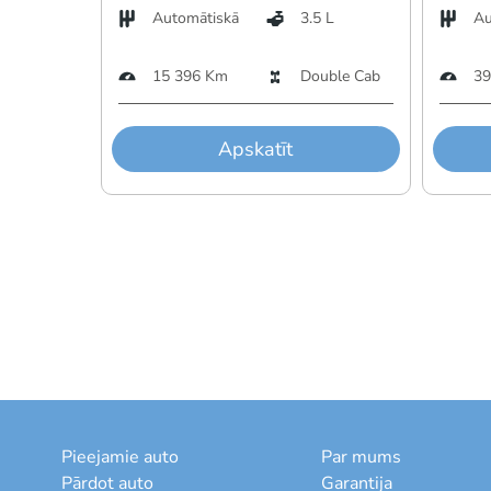
Automātiskā
3.5 L
Au
15 396 Km
Double Cab
39
Apskatīt
Pieejamie auto
Par mums
Pārdot auto
Garantija