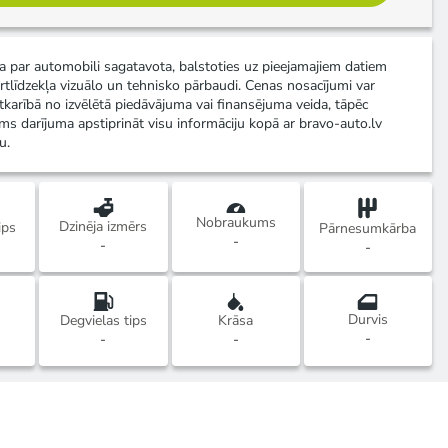
ja par automobili sagatavota, balstoties uz pieejamajiem datiem
rtlīdzekļa vizuālo un tehnisko pārbaudi. Cenas nosacījumi var
atkarībā no izvēlētā piedāvājuma vai finansējuma veida, tāpēc
ms darījuma apstiprināt visu informāciju kopā ar bravo-auto.lv
u.
Nobraukums
Dzinēja izmērs
ips
Pārnesumkārba
-
-
-
Durvis
Degvielas tips
Krāsa
-
-
-