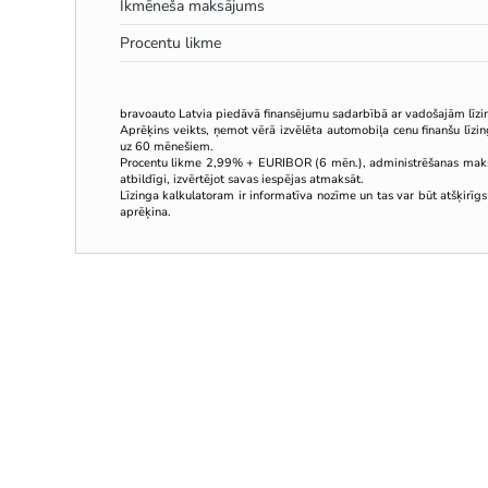
Ikmēneša maksājums
Procentu likme
bravoauto Latvia piedāvā finansējumu sadarbībā ar vadošajām līz
Aprēķins veikts, ņemot vērā izvēlēta automobiļa cenu finanšu līz
uz 60 mēnešiem.
Procentu likme 2,99% + EURIBOR (6 mēn.), administrēšanas mak
atbildīgi, izvērtējot savas iespējas atmaksāt.
Līzinga kalkulatoram ir informatīva nozīme un tas var būt atšķirīgs
aprēķina.