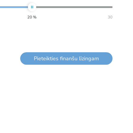
20
%
30
Pieteikties finanšu līzingam