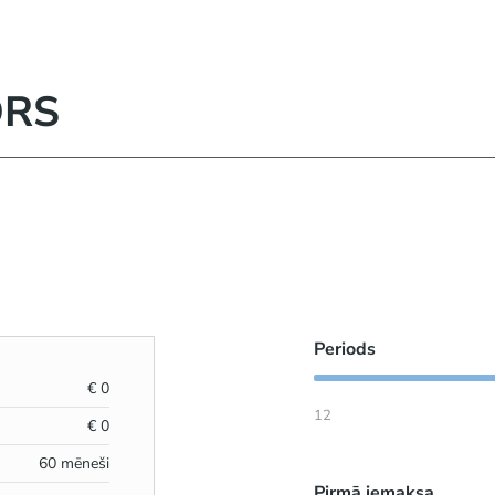
ORS
Periods
€
0
12
€
0
60
mēneši
Pirmā iemaksa