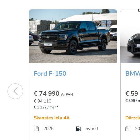
Ford F-150
BMW
€ 74 990
€ 59
Ar PVN
€ 94 110
€ 896 / 
€ 1 122 / mēn*
Skanstes iela 4A
Dārzci
2025
hybrid
20