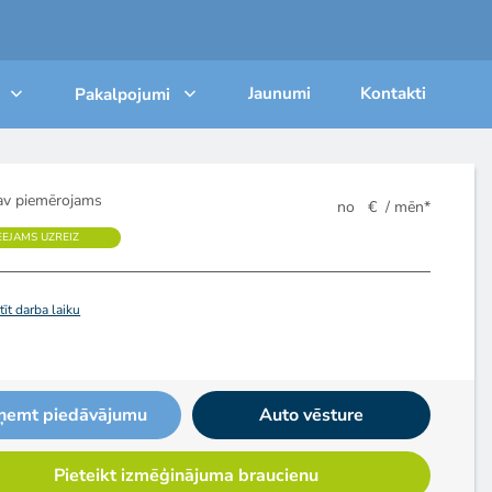
Jaunumi
Kontakti
Pakalpojumi
v piemērojams
no
€
/ mēn*
EEJAMS UZREIZ
īt darba laiku
ņemt piedāvājumu
Auto vēsture
Pieteikt izmēģinājuma braucienu