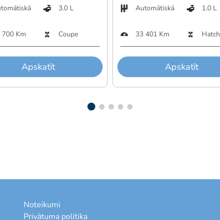
tomātiskā
3.0 L
Automātiskā
1.0 L
 700 Km
Coupe
33 401 Km
Hatch
Apskatīt
Apskatīt
Noteikumi
Privātuma politika