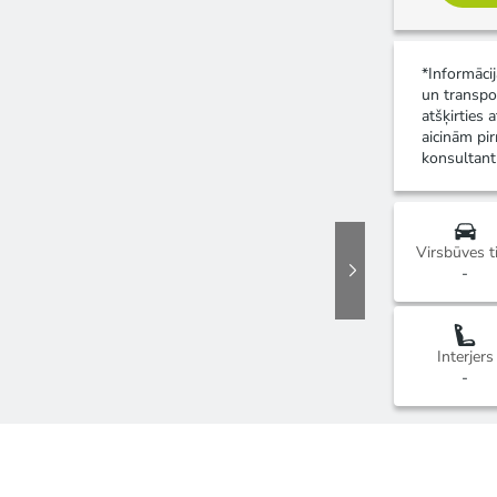
*Informāci
un transpo
atšķirties 
aicinām pir
konsultant
Virsbūves t
-
Interjers
-