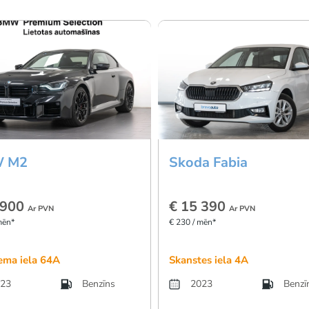
 M2
Skoda Fabia
 900
€ 15 390
Ar PVN
Ar PVN
mēn*
€ 230 / mēn*
ema iela 64A
Skanstes iela 4A
23
Benzīns
2023
Benzī