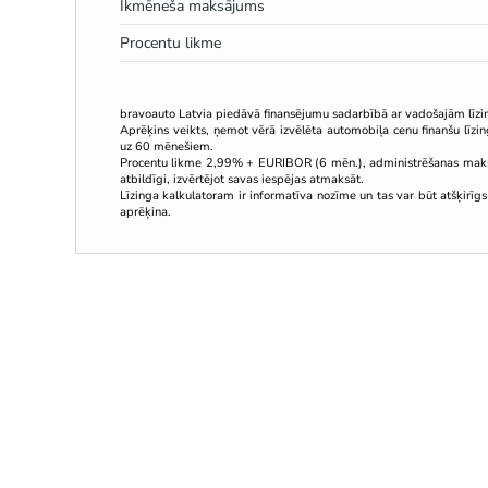
Ikmēneša maksājums
Procentu likme
bravoauto Latvia piedāvā finansējumu sadarbībā ar vadošajām līz
Aprēķins veikts, ņemot vērā izvēlēta automobiļa cenu finanšu līz
uz 60 mēnešiem.
Procentu likme 2,99% + EURIBOR (6 mēn.), administrēšanas mak
atbildīgi, izvērtējot savas iespējas atmaksāt.
Līzinga kalkulatoram ir informatīva nozīme un tas var būt atšķirīgs
aprēķina.