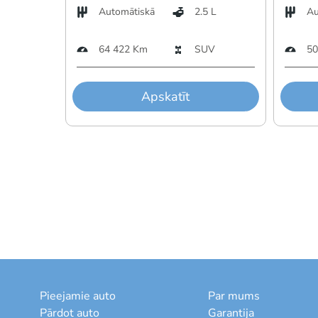
Automātiskā
2.5 L
Au
64 422 Km
SUV
50
Apskatīt
Pieejamie auto
Par mums
Pārdot auto
Garantija