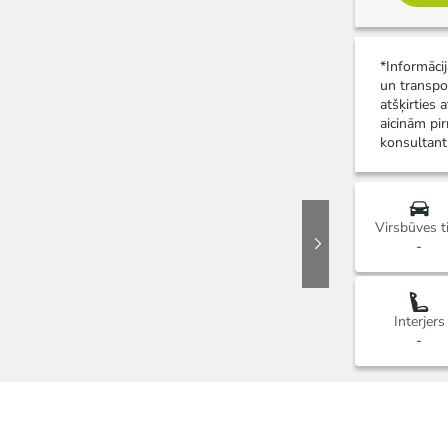
*Informāci
un transpo
atšķirties 
aicinām pir
konsultant
Virsbūves t
-
Interjers
-