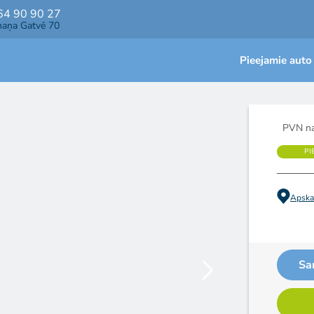
64 90 90 27
maņa Gatvē 70
Pieejamie auto
PVN na
PI
Apskat
Sa