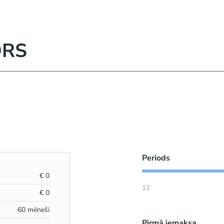
ORS
Periods
€
0
12
€
0
60
mēneši
Pirmā iemaksa