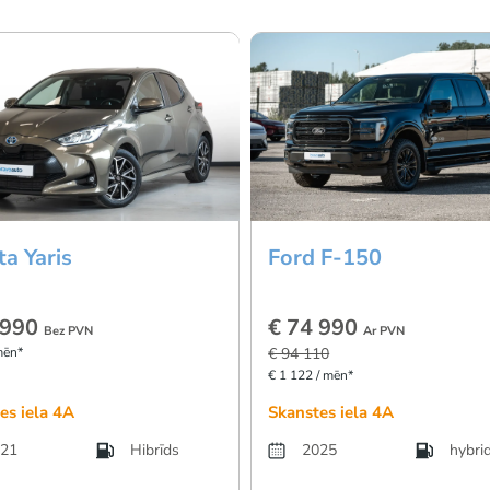
a Yaris
Ford F-150
 990
€ 74 990
Bez PVN
Ar PVN
mēn*
€ 94 110
€ 1 122 / mēn*
es iela 4A
Skanstes iela 4A
21
Hibrīds
2025
hybri