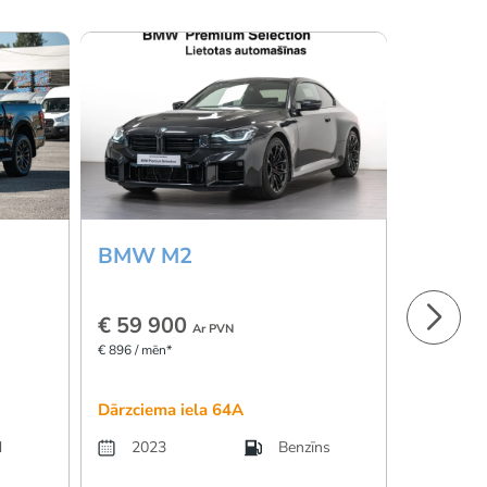
BMW M2
Skoda 
€ 59 900
€ 15 3
Ar PVN
€ 896 / mēn*
€ 230 / mēn
Dārzciema iela 64A
Skanstes 
d
2023
Benzīns
2023