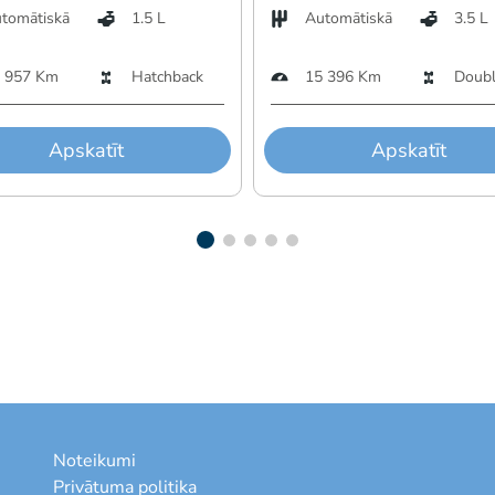
tomātiskā
1.5 L
Automātiskā
3.5 L
 957 Km
Hatchback
15 396 Km
Doubl
Apskatīt
Apskatīt
Noteikumi
Privātuma politika