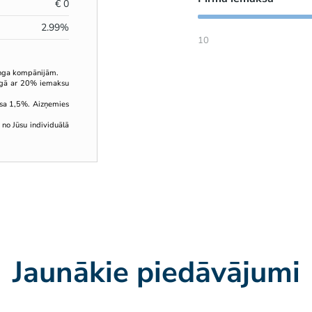
€
0
2.99
%
10
inga kompānijām.
ingā ar 20% iemaksu
sa 1,5%. Aizņemies
 no Jūsu individuālā
Jaunākie piedāvājumi