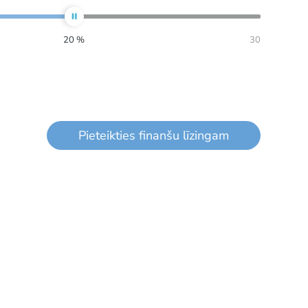
20
%
30
Pieteikties finanšu līzingam