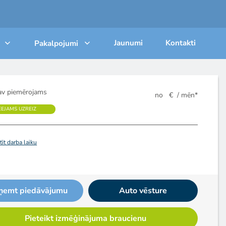
Jaunumi
Kontakti
Pakalpojumi
v piemērojams
no
€
/ mēn*
EEJAMS UZREIZ
īt darba laiku
ņemt piedāvājumu
Auto vēsture
Pieteikt izmēģinājuma braucienu