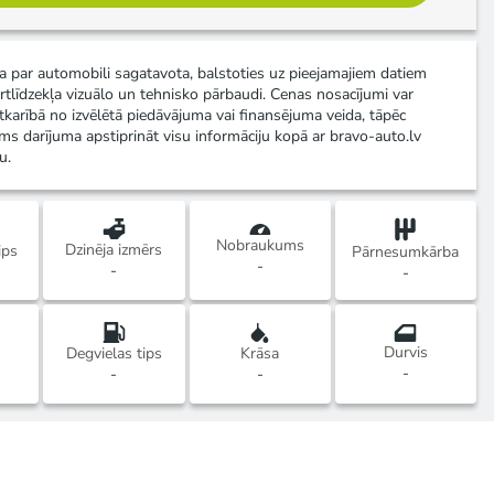
ja par automobili sagatavota, balstoties uz pieejamajiem datiem
rtlīdzekļa vizuālo un tehnisko pārbaudi. Cenas nosacījumi var
atkarībā no izvēlētā piedāvājuma vai finansējuma veida, tāpēc
ms darījuma apstiprināt visu informāciju kopā ar bravo-auto.lv
u.
Nobraukums
Dzinēja izmērs
ips
Pārnesumkārba
-
-
-
Durvis
Degvielas tips
Krāsa
-
-
-