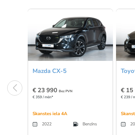
Mazda CX-5
Toyot
€ 23 990
€ 15
Bez PVN
€ 359 / mēn*
€ 239 / 
Skanstes iela 4A
Skanst
2022
Benzīns
20