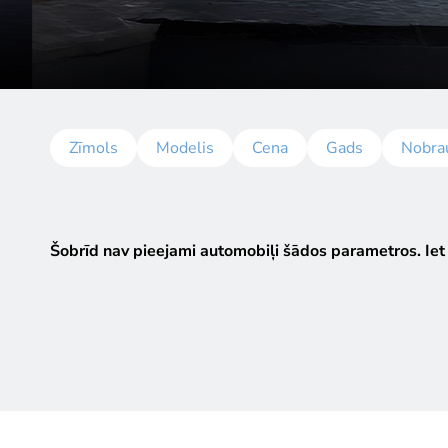
Zīmols
Modelis
Cena
Gads
Nobra
Šobrīd nav pieejami automobiļi šādos parametros.
Iet