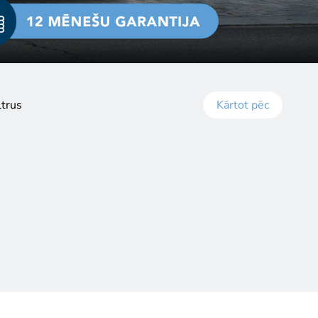
ltrus
Kārtot pēc