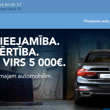
64 90 90 27
maņa Gatvē 70
Pieejamie auto