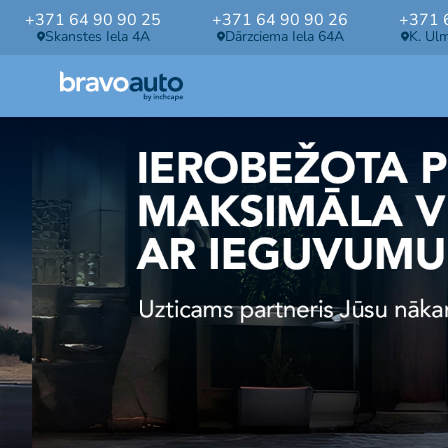
+371 64 90 90 25
+371 64 90 90 26
+371 
Skanstes Iela 4A
Dārzciema Iela 64A
K. Ul