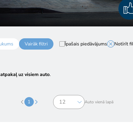
ukums
Vairāk filtri
Īpašais piedāvājums
Notīrīt fi
 atpakaļ uz visiem auto
.
1
Auto vienā lapā