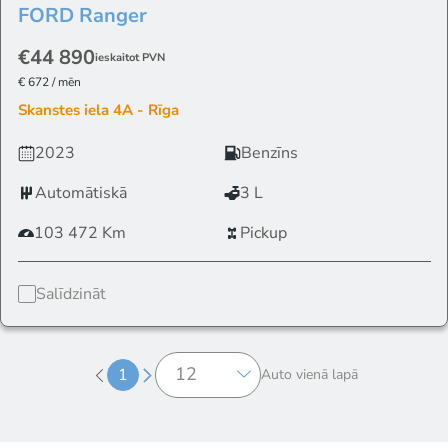
FORD
Ranger
€44 890
ieskaitot PVN
€ 672 / mēn
Skanstes iela 4A - Rīga
2023
Benzīns
Automātiskā
3 L
103 472 Km
Pickup
Salīdzināt
1
Auto vienā lapā