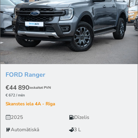
FORD
Ranger
€44 890
ieskaitot PVN
€ 672 / mēn
Skanstes iela 4A - Rīga
2025
Dīzelis
Automātiskā
3 L