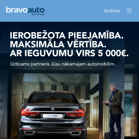
Izvēlne