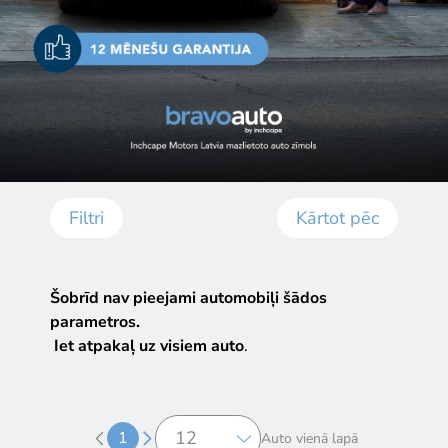
Filtri
Kārtot pēc
Šobrīd nav pieejami automobiļi šādos
parametros.
Iet atpakaļ uz visiem auto
.
1
Auto vienā lapā