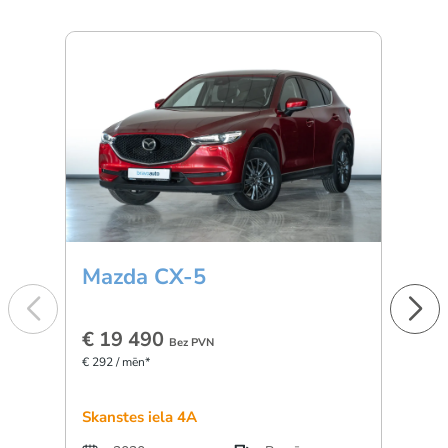
Mazda CX-5
BM
€ 19 490
€ 3
Bez PVN
€ 292 / mēn*
€ 501 
Skanstes iela 4A
Dārzc