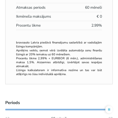
Atmaksas periods
60
mēneši
Ikmēneša maksājums
€
0
Procentu likme
2.99
%
bravoauto Latvia piedāvā finansējumu sadarbībā ar vadošajām
līzinga kompānijām.
Aprēķins veikts, ņemot vērā izvēlēta automobiļa cenu finanšu
līzingā ar 20% iemaksu uz 60 mēnešiem.
Procentu likme 2,99% + EURIBOR (6 mēn.), administrēšanas
maksa 1,5%. Aizņemies atbildīgi, izvērtējot savas iespējas
atmaksāt.
Līzinga kalkulatoram ir informatīva nozīme un tas var būt
atšķirīgs no Jūsu individuālā aprēķina.
Periods