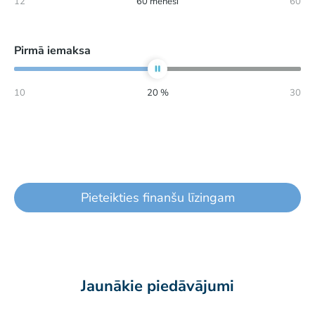
12
60
mēneši
60
Pirmā iemaksa
10
20
%
30
Pieteikties finanšu līzingam
Jaunākie piedāvājumi