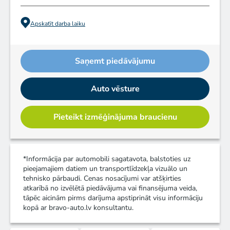
Apskatīt darba laiku
Saņemt piedāvājumu
Auto vēsture
Pieteikt izmēģinājuma braucienu
*Informācija par automobili sagatavota, balstoties uz
pieejamajiem datiem un transportlīdzekļa vizuālo un
tehnisko pārbaudi. Cenas nosacījumi var atšķirties
atkarībā no izvēlētā piedāvājuma vai finansējuma veida,
tāpēc aicinām pirms darījuma apstiprināt visu informāciju
kopā ar bravo-auto.lv konsultantu.