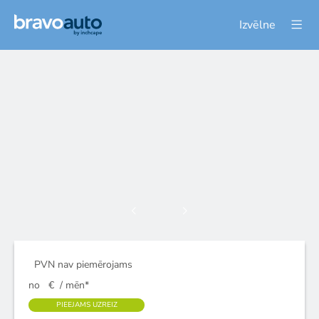
Izvēlne
PVN nav piemērojams
no
€
/ mēn*
PIEEJAMS UZREIZ