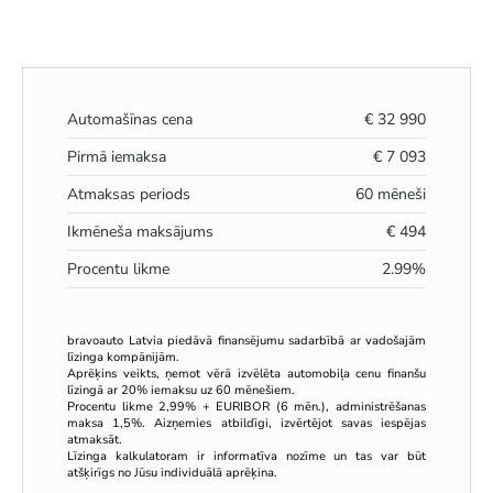
Automašīnas cena
€
32 990
Pirmā iemaksa
€
7 093
Atmaksas periods
60
mēneši
Ikmēneša maksājums
€
494
Procentu likme
2.99
%
bravoauto Latvia piedāvā finansējumu sadarbībā ar vadošajām
līzinga kompānijām.
Aprēķins veikts, ņemot vērā izvēlēta automobiļa cenu finanšu
līzingā ar 20% iemaksu uz 60 mēnešiem.
Procentu likme 2,99% + EURIBOR (6 mēn.), administrēšanas
maksa 1,5%. Aizņemies atbildīgi, izvērtējot savas iespējas
atmaksāt.
Līzinga kalkulatoram ir informatīva nozīme un tas var būt
atšķirīgs no Jūsu individuālā aprēķina.