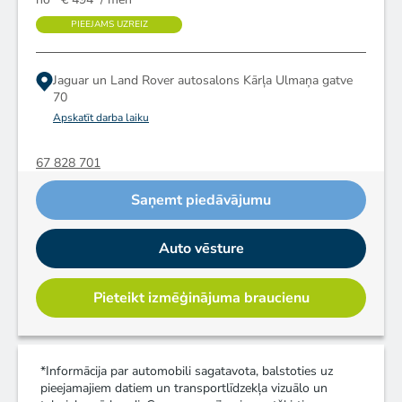
PIEEJAMS UZREIZ
Jaguar un Land Rover autosalons
Kārļa Ulmaņa gatve
70
Apskatīt darba laiku
67 828 701
Saņemt piedāvājumu
Auto vēsture
Pieteikt izmēģinājuma braucienu
*Informācija par automobili sagatavota, balstoties uz
pieejamajiem datiem un transportlīdzekļa vizuālo un