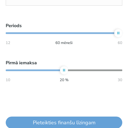
Periods
12
60
mēneši
60
Pirmā iemaksa
10
20
%
30
Pieteikties finanšu līzingam