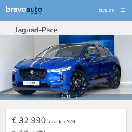
Izvēlne
Jaguar
I-Pace
1
of
35
€ 32 990
ieskatitot PVN
no
€ 494
/ mēn*