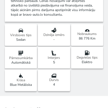
tehnisko pārbaudi. Cenas nosacījumi var atšķirties
atkarībā no izvēlētā piedāvājuma vai finansējuma veida,
tāpēc aicinām pirms darījuma apstiprināt visu informāciju
kopā ar bravo-auto.lv konsultantu.
Nobraukums
Dzinēja izmērs
Virsbūves tips
86 776 Km
-
Sedan
Degvielas tips
Interjers
Pārnesumkārba
Elektro
5
Automātiskā
Durvis
Krāsa
4
Blue Metāliska