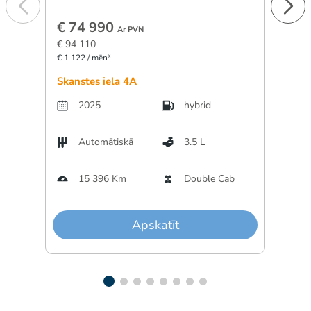
€ 74 990
€ 5
Ar PVN
€ 94 110
€ 896 
€ 1 122 / mēn*
Skanstes iela 4A
Dārzc
2025
hybrid
Automātiskā
3.5 L
A
15 396 Km
Double Cab
3
Apskatīt