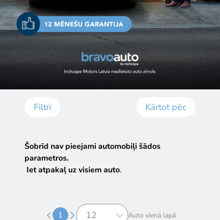
Filtri
Kārtot pēc
Šobrīd nav pieejami automobiļi šādos
parametros.
Iet atpakaļ uz visiem auto
.
1
Auto vienā lapā