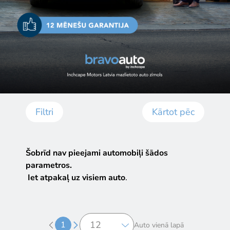
Filtri
Kārtot pēc
Šobrīd nav pieejami automobiļi šādos
parametros.
Iet atpakaļ uz visiem auto
.
1
Auto vienā lapā