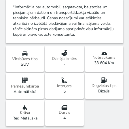
*Informācija par automobili sagatavota, balstoties uz
pieejamajiem datiem un transportlīdzekļa vizuālo un
tehnisko pārbaudi. Cenas nosacījumi var atšķirties
atkarībā no izvēlētā piedāvājuma vai finansējuma veida,
tāpēc aicinām pirms darījuma apstiprināt visu informāciju
kopā ar bravo-auto.lv konsultantu.
Nobraukums
Dzinēja izmērs
Virsbūves tips
33 604 Km
-
SUV
Degvielas tips
Interjers
Pārnesumkārba
Dīzelis
5
Automātiskā
Durvis
Krāsa
4
Red Metāliska