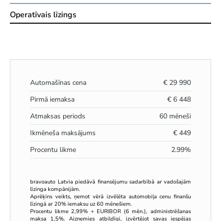
Operatīvais līzings
Automašīnas cena
€
29 990
Pirmā iemaksa
€
6 448
Atmaksas periods
60
mēneši
Ikmēneša maksājums
€
449
Procentu likme
2.99
%
bravoauto Latvia piedāvā finansējumu sadarbībā ar vadošajām
līzinga kompānijām.
Aprēķins veikts, ņemot vērā izvēlēta automobiļa cenu finanšu
līzingā ar 20% iemaksu uz 60 mēnešiem.
Procentu likme 2,99% + EURIBOR (6 mēn.), administrēšanas
maksa 1,5%. Aizņemies atbildīgi, izvērtējot savas iespējas