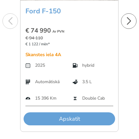
Ford F-150
BM
€ 74 990
€ 5
Ar PVN
€ 94 110
€ 896 
€ 1 122 / mēn*
Skanstes iela 4A
Dārzc
2025
hybrid
Automātiskā
3.5 L
A
15 396 Km
Double Cab
3
Apskatīt