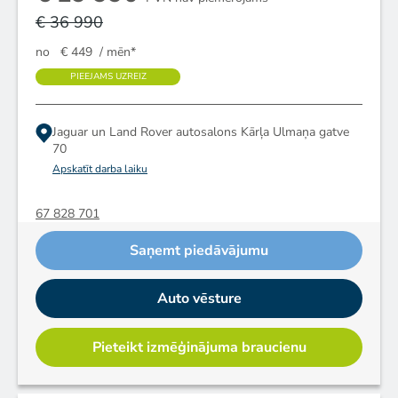
€ 36 990
no
€ 449
/ mēn*
PIEEJAMS UZREIZ
Jaguar un Land Rover autosalons
Kārļa Ulmaņa gatve
70
Apskatīt darba laiku
67 828 701
Saņemt piedāvājumu
Auto vēsture
Pieteikt izmēģinājuma braucienu