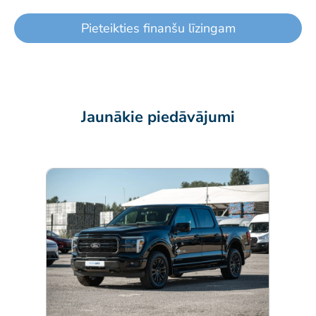
Pieteikties finanšu līzingam
Jaunākie piedāvājumi