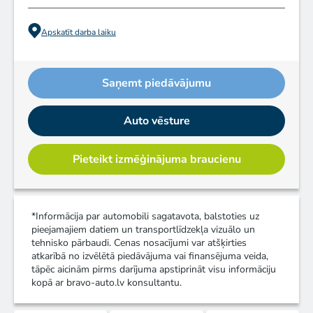
Apskatīt darba laiku
Saņemt piedāvājumu
Auto vēsture
Pieteikt izmēģinājuma braucienu
*Informācija par automobili sagatavota, balstoties uz
pieejamajiem datiem un transportlīdzekļa vizuālo un
tehnisko pārbaudi. Cenas nosacījumi var atšķirties
atkarībā no izvēlētā piedāvājuma vai finansējuma veida,
tāpēc aicinām pirms darījuma apstiprināt visu informāciju
kopā ar bravo-auto.lv konsultantu.