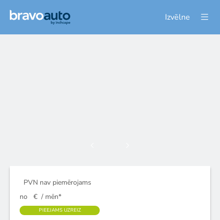
Izvēlne
PVN nav piemērojams
no
€
/ mēn*
PIEEJAMS UZREIZ