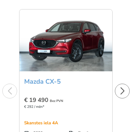
Mazda CX-5
BM
€ 19 490
€ 3
Bez PVN
€ 292 / mēn*
€ 501 
Skanstes iela 4A
Dārzc