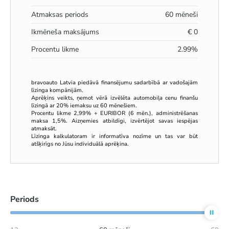
Atmaksas periods
60
mēneši
Ikmēneša maksājums
€
0
Procentu likme
2.99
%
bravoauto Latvia piedāvā finansējumu sadarbībā ar vadošajām
līzinga kompānijām.
Aprēķins veikts, ņemot vērā izvēlēta automobiļa cenu finanšu
līzingā ar 20% iemaksu uz 60 mēnešiem.
Procentu likme 2,99% + EURIBOR (6 mēn.), administrēšanas
maksa 1,5%. Aizņemies atbildīgi, izvērtējot savas iespējas
atmaksāt.
Līzinga kalkulatoram ir informatīva nozīme un tas var būt
atšķirīgs no Jūsu individuālā aprēķina.
Periods