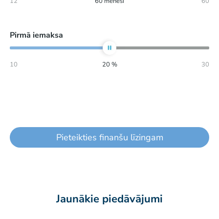
12
60
mēneši
60
Pirmā iemaksa
10
20
%
30
Pieteikties finanšu līzingam
Jaunākie piedāvājumi