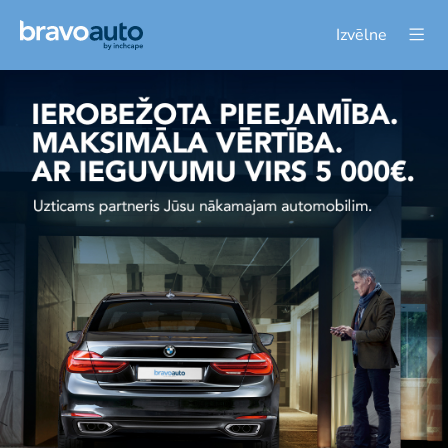
Izvēlne