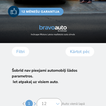
Filtri
Kārtot pēc
Šobrīd nav pieejami automobiļi šādos
parametros.
Iet atpakaļ uz visiem auto
.
1
Auto vienā lapā