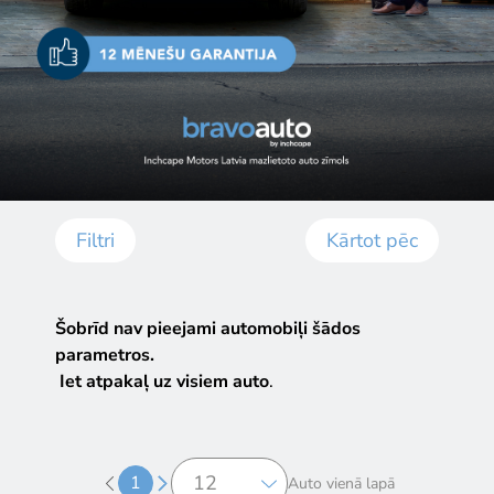
Filtri
Kārtot pēc
Šobrīd nav pieejami automobiļi šādos
parametros.
Iet atpakaļ uz visiem auto
.
1
Auto vienā lapā