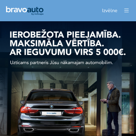
Izvēlne