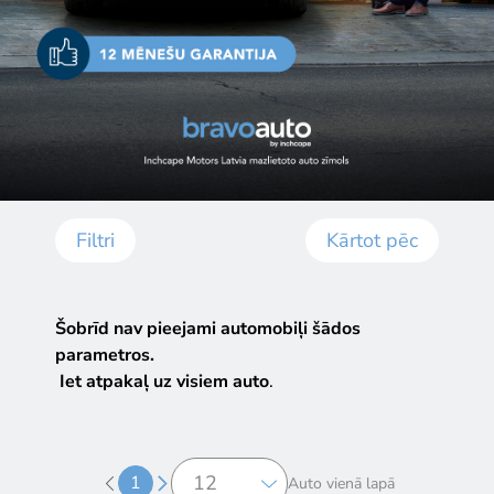
Filtri
Kārtot pēc
Šobrīd nav pieejami automobiļi šādos
parametros.
Iet atpakaļ uz visiem auto
.
1
Auto vienā lapā