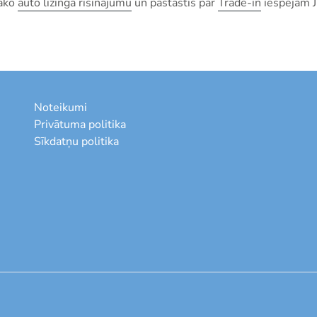
gāko
auto līzinga risinājumu
un pastāstīs par
Trade-in
iespējām J
Noteikumi
Privātuma politika
Sīkdatņu politika