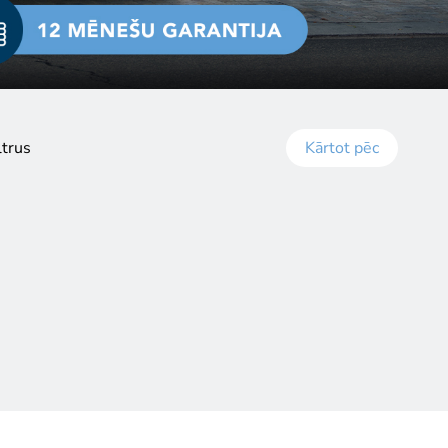
ltrus
Kārtot pēc