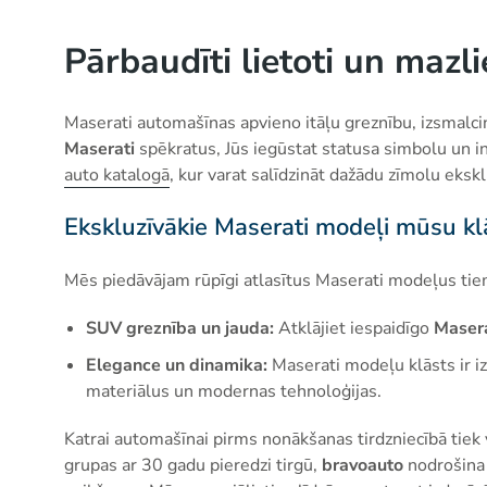
Pārbaudīti lietoti un mazl
Maserati automašīnas apvieno itāļu greznību, izsmalci
Maserati
spēkratus, Jūs iegūstat statusa simbolu un in
auto katalogā
, kur varat salīdzināt dažādu zīmolu eks
Ekskluzīvākie Maserati modeļi mūsu kl
Mēs piedāvājam rūpīgi atlasītus Maserati modeļus tiem
SUV greznība un jauda:
Atklājiet iespaidīgo
Masera
Elegance un dinamika:
Maserati modeļu klāsts ir i
materiālus un modernas tehnoloģijas.
Katrai automašīnai pirms nonākšanas tirdzniecībā tiek 
grupas ar 30 gadu pieredzi tirgū,
bravoauto
nodrošina 