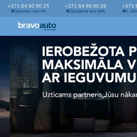
+371 64 90 90 25
+371 64 90 90 26
+371 
Skanstes Iela 4A
Dārzciema Iela 64A
K. Ul