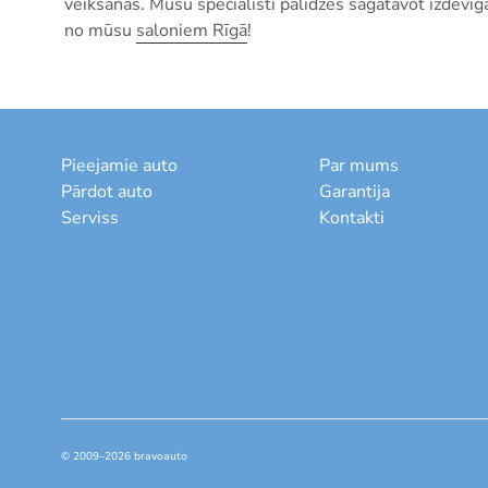
veikšanas. Mūsu speciālisti palīdzēs sagatavot izdevī
no mūsu
saloniem Rīgā
!
Pieejamie auto
Par mums
Pārdot auto
Garantija
Serviss
Kontakti
© 2009–2026 bravoauto