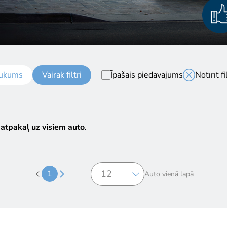
ukums
Vairāk filtri
Īpašais piedāvājums
Notīrīt fi
 atpakaļ uz visiem auto
.
1
Auto vienā lapā