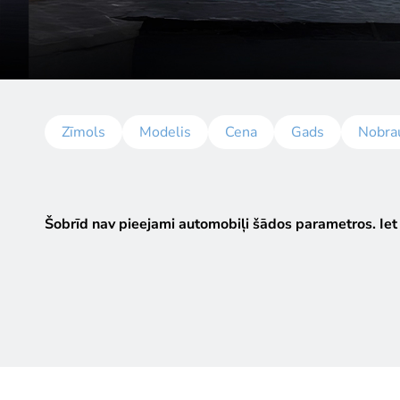
Zīmols
Modelis
Cena
Gads
Nobra
Šobrīd nav pieejami automobiļi šādos parametros.
Iet