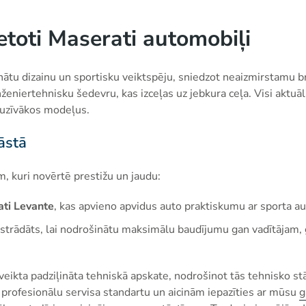
ietoti Maserati automobiļi
nātu dizainu un sportisku veiktspēju, sniedzot neaizmirstamu b
ženiertehnisku šedevru, kas izceļas uz jebkura ceļa. Visi aktu
kluzīvākos modeļus.
āstā
, kuri novērtē prestižu un jaudu:
ti Levante
, kas apvieno apvidus auto praktiskumu ar sporta 
zstrādāts, lai nodrošinātu maksimālu baudījumu gan vadītājam, 
veikta padziļināta tehniskā apskate, nodrošinot tās tehnisko st
profesionālu servisa standartu un aicinām iepazīties ar mūsu
g