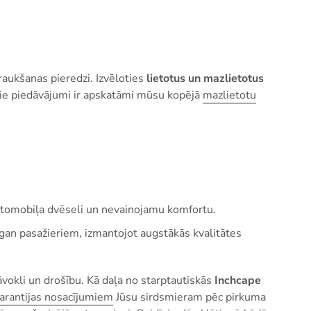
raukšanas pieredzi. Izvēloties
lietotus un mazlietotus
ālie piedāvājumi ir apskatāmi mūsu kopējā
mazlietotu
automobiļa dvēseli un nevainojamu komfortu.
gan pasažieriem, izmantojot augstākās kvalitātes
āvokli un drošību. Kā daļa no starptautiskās
Inchcape
arantijas nosacījumiem
Jūsu sirdsmieram pēc pirkuma