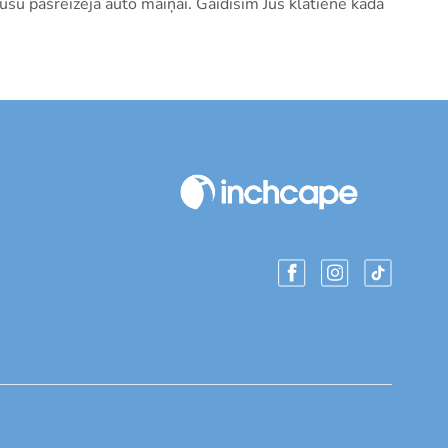
ūsu pašreizējā auto maiņai. Gaidīsim Jūs klātienē kādā