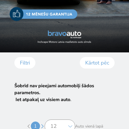
Filtri
Kārtot pēc
Šobrīd nav pieejami automobiļi šādos
parametros.
Iet atpakaļ uz visiem auto
.
1
Auto vienā lapā