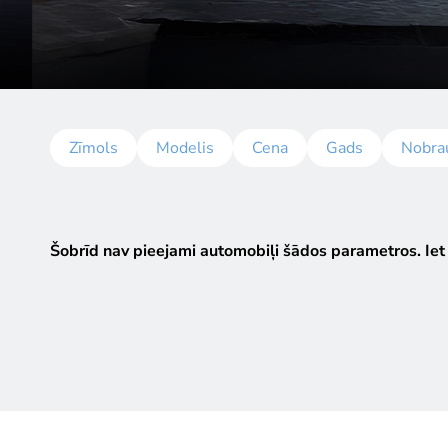
Zīmols
Modelis
Cena
Gads
Nobra
Šobrīd nav pieejami automobiļi šādos parametros.
Iet