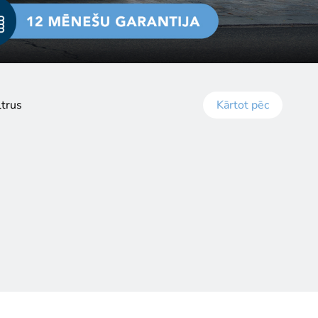
ltrus
Kārtot pēc