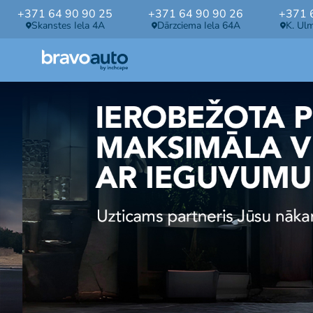
+371 64 90 90 25
+371 64 90 90 26
+371 
Skanstes Iela 4A
Dārzciema Iela 64A
K. Ul