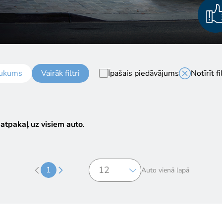
ukums
Vairāk filtri
Īpašais piedāvājums
Notīrīt fi
 atpakaļ uz visiem auto
.
1
Auto vienā lapā