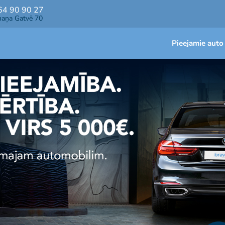
64 90 90 27
maņa Gatvē 70
Pieejamie auto