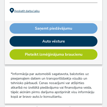
Apskatīt darba laiku
Saņemt piedāvājumu
Auto vēsture
Pieteikt izmēģinājuma braucienu
*Informācija par automobili sagatavota, balstoties uz
pieejamajiem datiem un transportlīdzekļa vizuālo un
tehnisko pārbaudi. Cenas nosacījumi var atšķirties
atkarībā no izvēlētā piedāvājuma vai finansējuma veida,
tāpēc aicinām pirms darījuma apstiprināt visu informāciju
kopā ar bravo-auto.lv konsultantu.