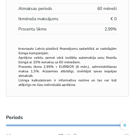
Atmaksas periods
60
mēneši
Ikmēneša maksājums
€
0
Procentu likme
2.99
%
bravoauto Latvia piedāvā finansējumu sadarbībā ar vadošajām
līzinga kompānijām.
Aprēķins veikts, ņemot vērā izvēlēta automobiļa cenu finanšu
līzingā ar 20% iemaksu uz 60 mēnešiem.
Procentu likme 2,99% + EURIBOR (6 mēn.), administrēšanas
maksa 1,5%. Aizņemies atbildīgi, izvērtējot savas iespējas
atmaksāt.
Līzinga kalkulatoram ir informatīva nozīme un tas var būt
atšķirīgs no Jūsu individuālā aprēķina.
Periods