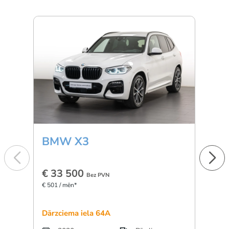
BMW X3
Min
€ 33 500
€ 1
Bez PVN
€ 501 / mēn*
€ 277 
Dārzciema iela 64A
Dārzc