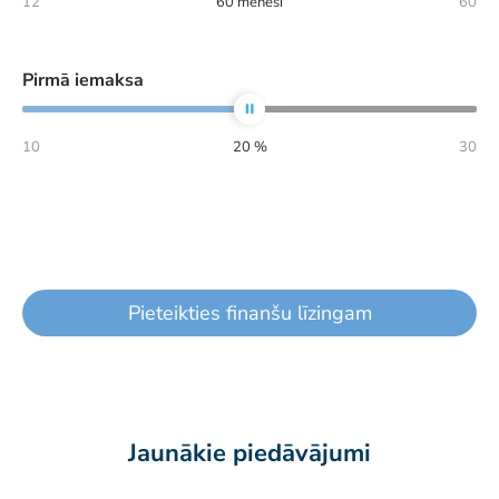
12
60
mēneši
60
Pirmā iemaksa
10
20
%
30
Pieteikties finanšu līzingam
Jaunākie piedāvājumi