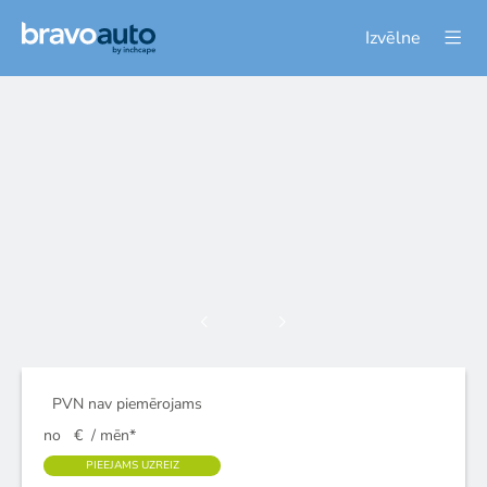
Izvēlne
PVN nav piemērojams
no
€
/ mēn*
PIEEJAMS UZREIZ