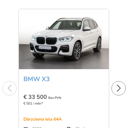
BMW X3
Min
€ 33 500
€ 1
Bez PVN
€ 501 / mēn*
€ 277 
Dārzciema iela 64A
Dārzc