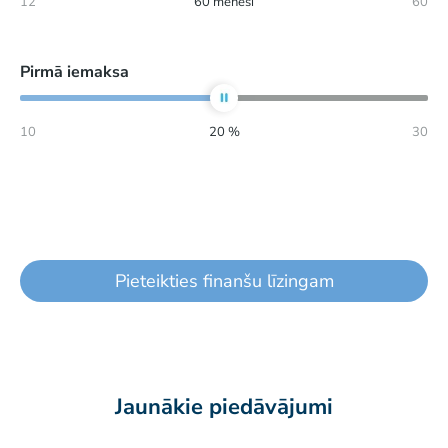
12
60
mēneši
60
Pirmā iemaksa
10
20
%
30
Pieteikties finanšu līzingam
Jaunākie piedāvājumi