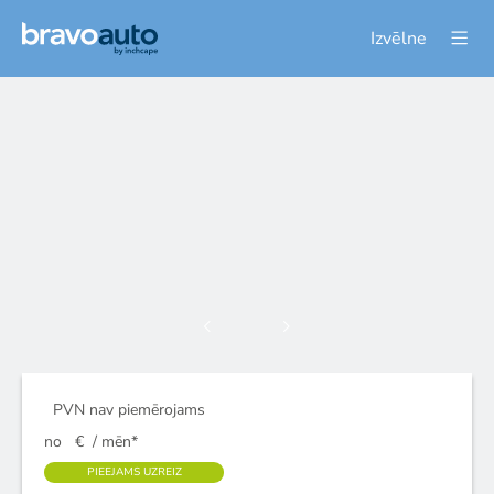
Izvēlne
PVN nav piemērojams
no
€
/ mēn*
PIEEJAMS UZREIZ