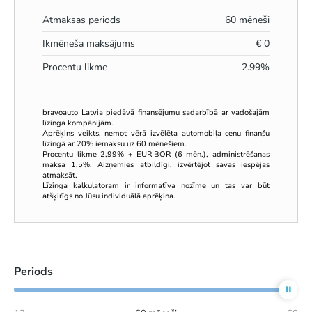
Atmaksas periods
60
mēneši
Ikmēneša maksājums
€
0
Procentu likme
2.99
%
bravoauto Latvia piedāvā finansējumu sadarbībā ar vadošajām
līzinga kompānijām.
Aprēķins veikts, ņemot vērā izvēlēta automobiļa cenu finanšu
līzingā ar 20% iemaksu uz 60 mēnešiem.
Procentu likme 2,99% + EURIBOR (6 mēn.), administrēšanas
maksa 1,5%. Aizņemies atbildīgi, izvērtējot savas iespējas
atmaksāt.
Līzinga kalkulatoram ir informatīva nozīme un tas var būt
atšķirīgs no Jūsu individuālā aprēķina.
Periods