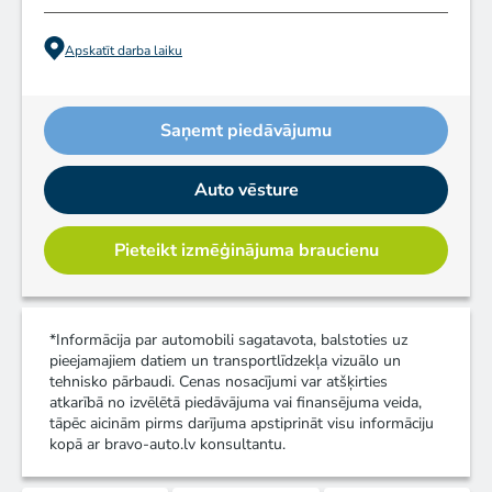
Apskatīt darba laiku
Saņemt piedāvājumu
Auto vēsture
Pieteikt izmēģinājuma braucienu
*Informācija par automobili sagatavota, balstoties uz
pieejamajiem datiem un transportlīdzekļa vizuālo un
tehnisko pārbaudi. Cenas nosacījumi var atšķirties
atkarībā no izvēlētā piedāvājuma vai finansējuma veida,
tāpēc aicinām pirms darījuma apstiprināt visu informāciju
kopā ar bravo-auto.lv konsultantu.