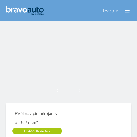
Izvēlne
PVN nav piemērojams
no
€
/ mēn*
PIEEJAMS UZREIZ