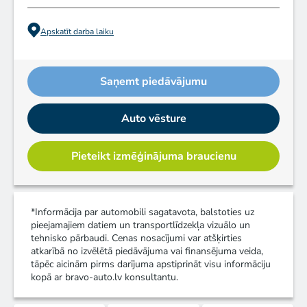
Apskatīt darba laiku
Saņemt piedāvājumu
Auto vēsture
Pieteikt izmēģinājuma braucienu
*Informācija par automobili sagatavota, balstoties uz
pieejamajiem datiem un transportlīdzekļa vizuālo un
tehnisko pārbaudi. Cenas nosacījumi var atšķirties
atkarībā no izvēlētā piedāvājuma vai finansējuma veida,
tāpēc aicinām pirms darījuma apstiprināt visu informāciju
kopā ar bravo-auto.lv konsultantu.