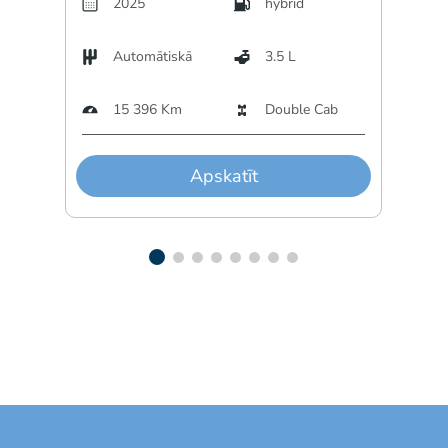
2025
hybrid
Automātiskā
3.5 L
A
15 396 Km
Double Cab
3
Apskatīt