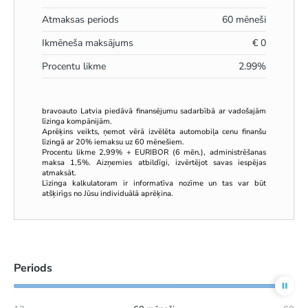
Atmaksas periods
60
mēneši
Ikmēneša maksājums
€
0
Procentu likme
2.99
%
bravoauto Latvia piedāvā finansējumu sadarbībā ar vadošajām
līzinga kompānijām.
Aprēķins veikts, ņemot vērā izvēlēta automobiļa cenu finanšu
līzingā ar 20% iemaksu uz 60 mēnešiem.
Procentu likme 2,99% + EURIBOR (6 mēn.), administrēšanas
maksa 1,5%. Aizņemies atbildīgi, izvērtējot savas iespējas
atmaksāt.
Līzinga kalkulatoram ir informatīva nozīme un tas var būt
atšķirīgs no Jūsu individuālā aprēķina.
Periods