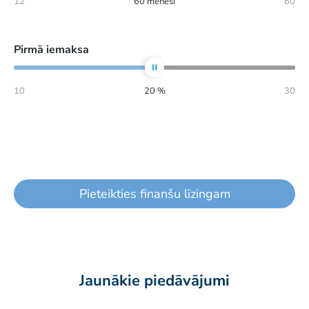
12
60
mēneši
60
Pirmā iemaksa
10
20
%
30
Pieteikties finanšu līzingam
Jaunākie piedāvājumi