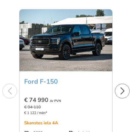
Ford F-150
BM
€ 74 990
€ 5
Ar PVN
€ 94 110
€ 896 
€ 1 122 / mēn*
Skanstes iela 4A
Dārzc