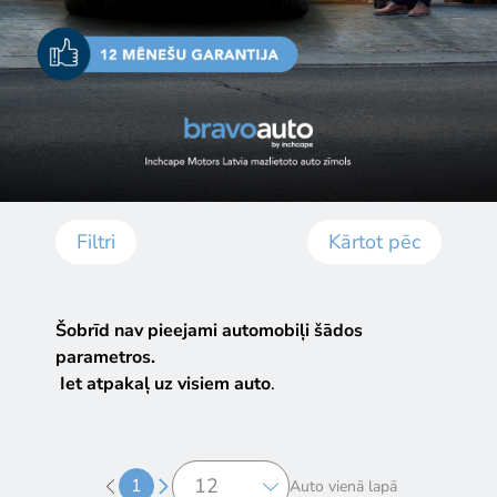
Filtri
Kārtot pēc
Šobrīd nav pieejami automobiļi šādos
parametros.
Iet atpakaļ uz visiem auto
.
1
Auto vienā lapā