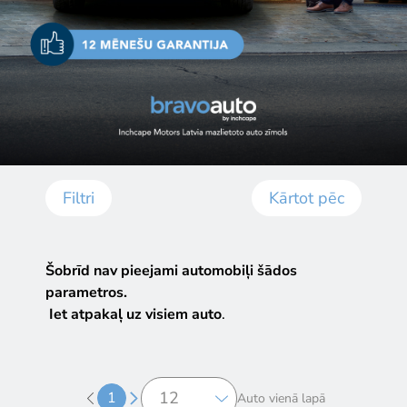
Filtri
Kārtot pēc
Šobrīd nav pieejami automobiļi šādos
parametros.
Iet atpakaļ uz visiem auto
.
1
Auto vienā lapā